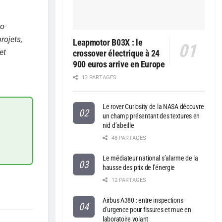
o-
rojets,
Leapmotor B03X : le
et
crossover électrique à 24
900 euros arrive en Europe
12 PARTAGES
Le rover Curiosity de la NASA découvre
un champ présentant des textures en
nid d’abeille
48 PARTAGES
Le médiateur national s’alarme de la
hausse des prix de l’énergie
12 PARTAGES
Airbus A380 : entre inspections
d’urgence pour fissures et mue en
laboratoire volant