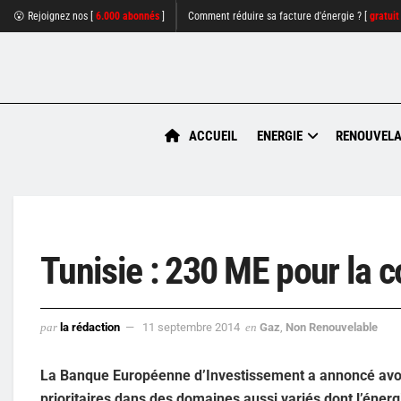
😮 Rejoignez nos [
6.000 abonnés
]
Comment réduire sa facture d'énergie ? [
gratuit
ACCUEIL
ENERGIE
RENOUVELA
Tunisie : 230 ME pour la 
par
la rédaction
11 septembre 2014
en
Gaz
,
Non Renouvelable
La Banque Européenne d’Investissement a annoncé avoir i
prioritaires dans des domaines aussi variés dont l’énerg