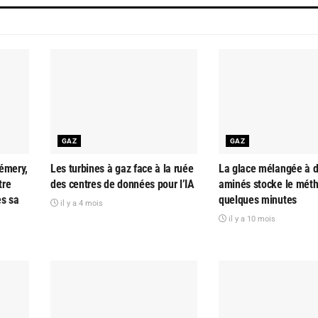
GAZ
GAZ
émery,
Les turbines à gaz face à la ruée
La glace mélangée à d
tre
des centres de données pour l’IA
aminés stocke le mét
ès sa
quelques minutes
il y a 4 mois
il y a 10 mois