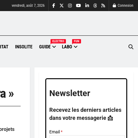
vendredi, août 7, 2026
Connexion
ELECTRO
FUN
ITAT
INSOLITE
GUIDE
LABO
a »
Newsletter
Recevez les derniers articles
dans votre messagerie 📩
projets
Email