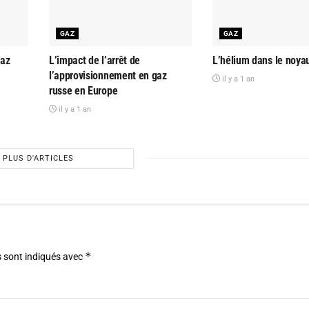
GAZ
GAZ
gaz
L’impact de l’arrêt de
L’hélium dans le noyau
l’approvisionnement en gaz
il y a 1 an
russe en Europe
il y a 1 an
PLUS D'ARTICLES
*
 sont indiqués avec