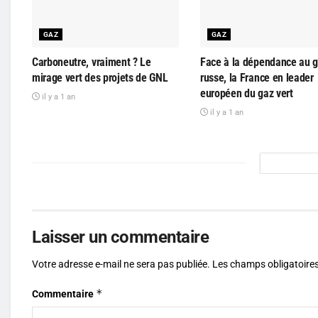
GAZ
GAZ
Carboneutre, vraiment ? Le
Face à la dépendance au 
mirage vert des projets de GNL
russe, la France en leader
européen du gaz vert
il y a 1 an
il y a 1 an
Laisser un commentaire
Votre adresse e-mail ne sera pas publiée.
Les champs obligatoires
*
Commentaire