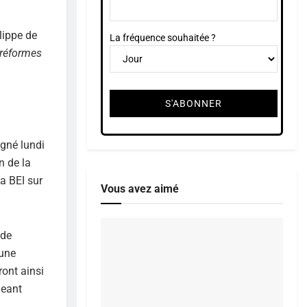
ilippe de
La fréquence souhaitée ?
 réformes
igné lundi
n de la
a BEI sur
Vous avez aimé
 de
 une
ront ainsi
geant