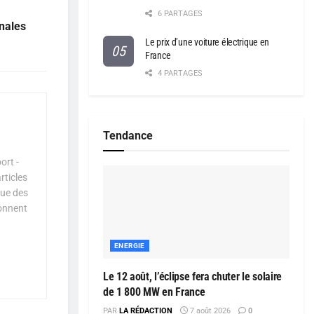
6 PARTAGES
onales
Le prix d’une voiture électrique en
France
4 PARTAGES
Tendance
ort -
rticles
que des
çonnent
ENERGIE
Le 12 août, l’éclipse fera chuter le solaire
de 1 800 MW en France
PAR
LA RÉDACTION
7 août 2026
0