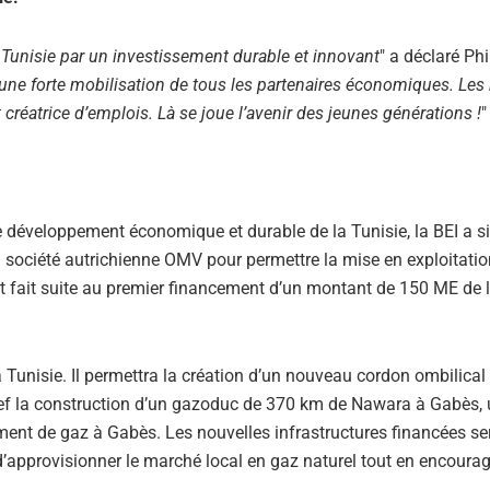
a Tunisie par un investissement durable et innovant
" a déclaré Ph
 une forte mobilisation de tous les partenaires économiques. Les
créatrice d’emplois. Là se joue l’avenir des jeunes générations !
"
e développement économique et durable de la Tunisie, la BEI a s
 société autrichienne OMV pour permettre la mise en exploitatio
êt fait suite au premier financement d’un montant de 150 ME de l
 la Tunisie. Il permettra la création d’un nouveau cordon ombilical
clef la construction d’un gazoduc de 370 km de Nawara à Gabès,
ment de gaz à Gabès. Les nouvelles infrastructures financées se
d’approvisionner le marché local en gaz naturel tout en encoura