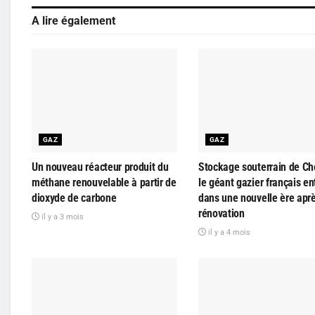
A lire également
GAZ
GAZ
Un nouveau réacteur produit du
Stockage souterrain de Ch
méthane renouvelable à partir de
le géant gazier français en
dioxyde de carbone
dans une nouvelle ère apr
rénovation
il y a 3 mois
il y a 4 mois