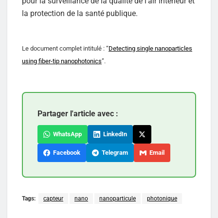
pour la surveillance de la qualité de l’air intérieur et
la protection de la santé publique.
Le document complet intitulé : “
Detecting single nanoparticles
using fiber-tip nanophotonics
”.
Partager l'article avec :
WhatsApp
LinkedIn
Facebook
Telegram
Email
Tags:
capteur
nano
nanoparticule
photonique