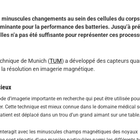
inuscules changements au sein des cellules du corps 
terminante pour la performance des batteries. Jusqu’à pré
les n’a pas été suffisante pour représenter ces process
echnique de Munich (
TUM
) a développé des capteurs qua
r la résolution en imagerie magnétique.
cieux
 d’imagerie importante en recherche qui peut être utilisée pou
ger. Cette technique est mieux connue dans le domaine médical s
tient est déplacé dans un trou d’un grand aimant sur une table
i interagit avec les minuscules champs magnétiques des noyaux
sont répartis d’une manière particulière parmi les différents t