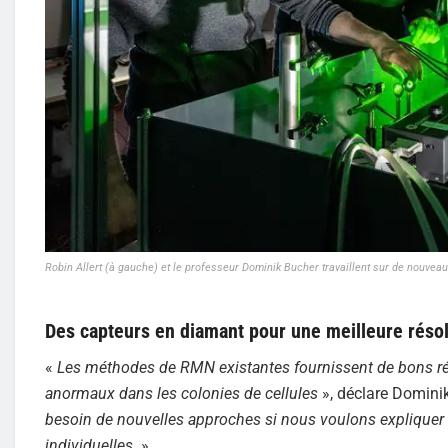
Robin Allert (à gauche) et le professeur Dominik Bucher travaillent sur de nouvea
Des capteurs en diamant pour une meilleure réso
«
Les méthodes de RMN existantes fournissent de bons résu
anormaux dans les colonies de cellules
», déclare Dominik
besoin de nouvelles approches si nous voulons expliquer ce
individuelles.
»