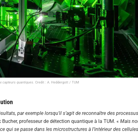
ux capteurs quantiques.
Credit : A. Heddergott / TUM
lution
ltats, par exemple lorsqu’il s’agit de reconnaître des processu
 Bucher, professeur de détection quantique à la TUM. «
Mais no
 qui se passe dans les microstructures à l’intérieur des cellule