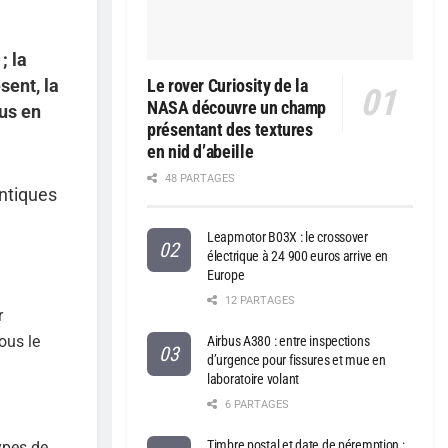
; la
sent, la
Le rover Curiosity de la
NASA découvre un champ
us en
présentant des textures
en nid d’abeille
48 PARTAGES
ntiques
Leapmotor B03X : le crossover
électrique à 24 900 euros arrive en
Europe
12 PARTAGES
r
ous le
Airbus A380 : entre inspections
d’urgence pour fissures et mue en
.
laboratoire volant
6 PARTAGES
Timbre postal et date de péremption :
ypes de