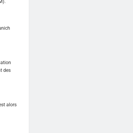
M).
unich
iation
nt des
st alors