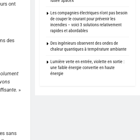
fusée SpaceX
eurs ont
Les compagnies électriques n’ont pas besoin
de couper le courant pour prévenir les
incendies – voici 3 solutions relativement
rapides et abordables
ans des
Des ingénieurs observent des ondes de
chaleur quantiques à température ambiante
Lumière verte en entrée, violette en sortie :
une faible énergie convertie en haute
bsolument
énergie
vons
fisante.
»
res sans