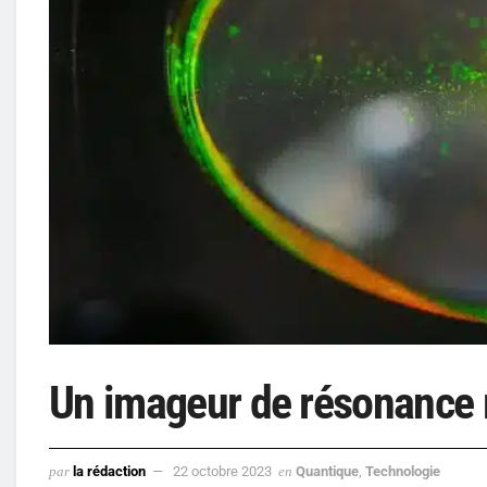
Un imageur de résonance 
par
la rédaction
22 octobre 2023
en
Quantique
,
Technologie