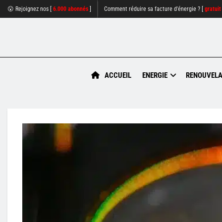
😮 Rejoignez nos [
6.000 abonnés
]
Comment réduire sa facture d'énergie ? [
gratuit
ACCUEIL
ENERGIE
RENOUVELA