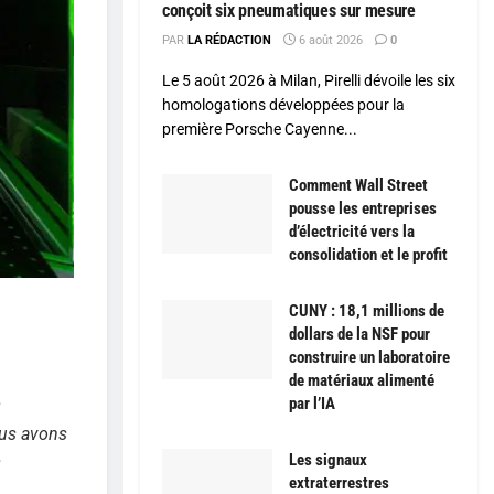
conçoit six pneumatiques sur mesure
PAR
LA RÉDACTION
6 août 2026
0
Le 5 août 2026 à Milan, Pirelli dévoile les six
homologations développées pour la
première Porsche Cayenne...
Comment Wall Street
pousse les entreprises
d’électricité vers la
consolidation et le profit
CUNY : 18,1 millions de
dollars de la NSF pour
construire un laboratoire
de matériaux alimenté
par l’IA
s
us avons
Les signaux
s
extraterrestres