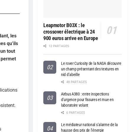
Leapmotor B03X : le
crossover électrique à 24
ant, les
900 euros arrive en Europe
es qu’ils
12 PARTAGES
un tout
r permet
Le rover Curiosity de la NASA découvre
un champ présentant des textures en
nid d’abeille
48 PARTAGES
lications
Airbus A380 : entre inspections
d’urgence pour fissures et mue en
sistent.
laboratoire volant
6 PARTAGES
Le médiateur national s’alarme de la
s
hausse des prix de l’énergie