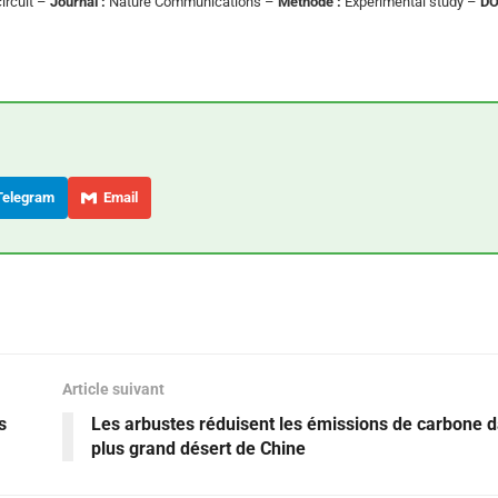
ircuit –
Journal :
Nature Communications –
Méthode :
Experimental study –
DO
elegram
Email
Article suivant
s
Les arbustes réduisent les émissions de carbone d
plus grand désert de Chine