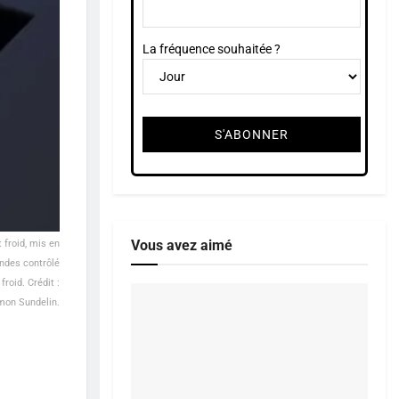
La fréquence souhaitée ?
Vous avez aimé
 froid, mis en
ondes contrôlé
froid. Crédit :
mon Sundelin.