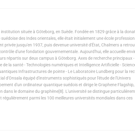
 institution située à Göteborg, en Suède. Fondée en 1829 grâce à la dona
uédoise des Indes orientales, elle était initialement une école profession
nt privée jusqu'en 1937, puis devenue université d'État, Chalmers a retro
 contrôle d'une fondation gouvernementale. Aujourd'hui, elle accueille env
urs répartis sur deux campus à Göteborg. Axes de recherche principaux -
 de la santé - Technologies numériques et Intelligence Artificielle - Scienc
antiques Infrastructures de pointe - Le Laboratoire Lundberg pour la re
atial d'Onsala équipé d'instruments sophistiqués pour l'étude de l'Univers
ent d'un ordinateur quantique suédois et dirige le Graphene Flagship, 
on dans le domaine du graphène[8]. L'université se distingue particulière
ant régulièrement parmi les 100 meilleures universités mondiales dans ces