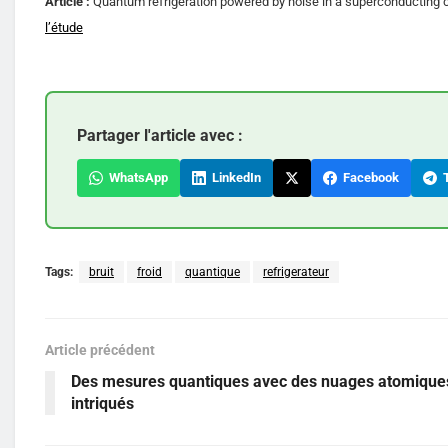
Article :
Quantum refrigeration powered by noise in a superconducting c
l’étude
Partager l'article avec :
WhatsApp
LinkedIn
Facebook
T
Tags:
bruit
froid
quantique
refrigerateur
Article précédent
Des mesures quantiques avec des nuages atomique
intriqués