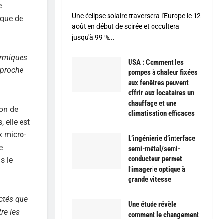
e
Une éclipse solaire traversera l'Europe le 12
 que de
août en début de soirée et occultera
jusqu'à 99 %...
ermiques
USA : Comment les
s proche
pompes à chaleur fixées
aux fenêtres peuvent
offrir aux locataires un
chauffage et une
ion de
climatisation efficaces
 elle est
x micro-
L’ingénierie d’interface
e
semi-métal/semi-
conducteur permet
s le
l’imagerie optique à
grande vitesse
ectés que
Une étude révèle
re les
comment le changement