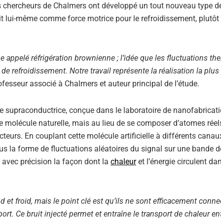
es chercheurs de Chalmers ont développé un tout nouveau type d
ruit lui-même comme force motrice pour le refroidissement, plutôt
appelé réfrigération brownienne ; l’idée que les fluctuations th
 de refroidissement. Notre travail représente la réalisation la plu
ofesseur associé à Chalmers et auteur principal de l’étude.
lle supraconductrice, conçue dans le laboratoire de nanofabricat
molécule naturelle, mais au lieu de se composer d’atomes réels,
teurs. En couplant cette molécule artificielle à différents canau
us la forme de fluctuations aléatoires du signal sur une bande d
r avec précision la façon dont la
chaleur
et l’énergie circulent dan
et froid, mais le point clé est qu’ils ne sont efficacement conn
rt. Ce bruit injecté permet et entraîne le transport de chaleur ent