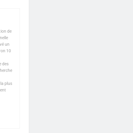
tion de
nelle
uvé un
iron 10
e des
cherche
la plus
ment