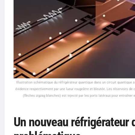
Illustration schématique du réfrigérateur quantique dans un circuit quantique
évidence respectivement par une lueur rougeâtre et bleutée. Les réservoirs de 
(flèches zigzag blanches) est injecté par les ports latéraux pour entraîner et
Un nouveau réfrigérateur q