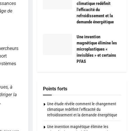
issances
climatique redéfinit
l’efficacité du
’âge de
refroidissement et la
demande énergétique
Une invention
magnétique élimine les
chercheurs
microplastiques «
invisibles » et certains
port
PFAS
 systèmes
ques, à
Points forts
iriger la
,
Une étude révèle comment le changement
climatique redéfinit l’efficacité du
refroidissement et la demande énergétique
Une invention magnétique élimine les