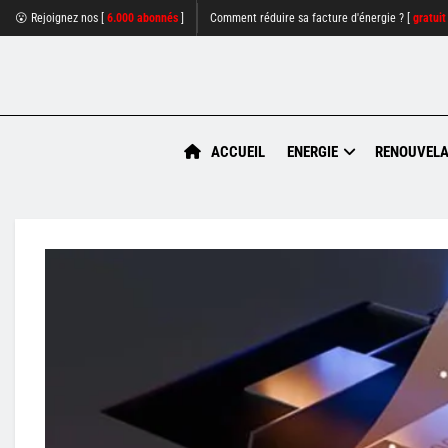
😮 Rejoignez nos [
6.000 abonnés
]
Comment réduire sa facture d'énergie ? [
gratuit
ACCUEIL
ENERGIE
RENOUVELA