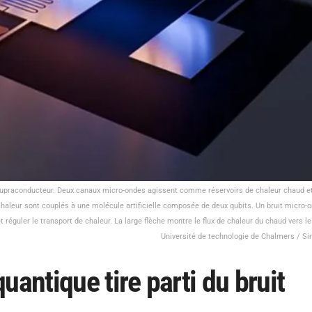
 supraconducteur. Deux canaux micro-ondes agissent comme réservoirs de chaleur chaud et
chaleur sont couplés à une molécule artificielle composée de deux qubits. Un bruit micro-
 réguler le transport de chaleur. La large flèche montre le flux de chaleur du chaud vers le 
Université de technologie de Chalmers / Si
uantique tire parti du bruit