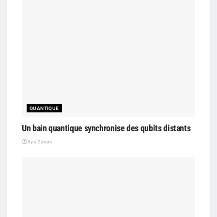
QUANTIQUE
Un bain quantique synchronise des qubits distants
il y a 2 jours