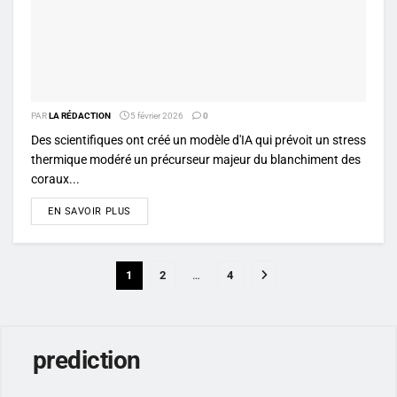
PAR
LA RÉDACTION
5 février 2026
0
Des scientifiques ont créé un modèle d'IA qui prévoit un stress
thermique modéré un précurseur majeur du blanchiment des
coraux...
DETAILS
EN SAVOIR PLUS
1
2
…
4
prediction