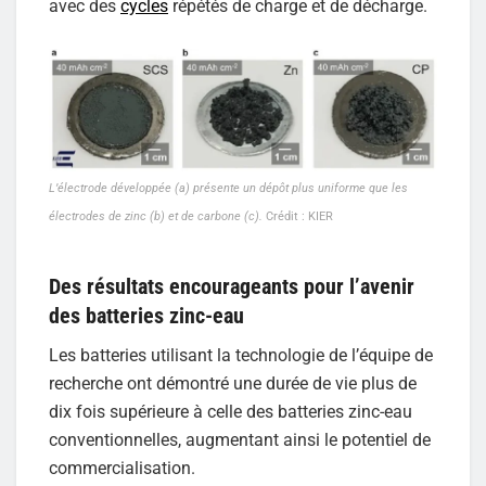
avec des
cycles
répétés de charge et de décharge.
L’électrode développée (a) présente un dépôt plus uniforme que les
électrodes de zinc (b) et de carbone (c).
Crédit : KIER
Des résultats encourageants pour l’avenir
des batteries zinc-eau
Les batteries utilisant la technologie de l’équipe de
recherche ont démontré une durée de vie plus de
dix fois supérieure à celle des batteries zinc-eau
conventionnelles, augmentant ainsi le potentiel de
commercialisation.