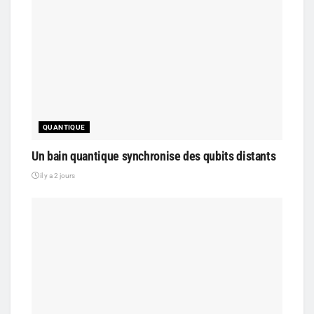
QUANTIQUE
Un bain quantique synchronise des qubits distants
il y a 2 jours