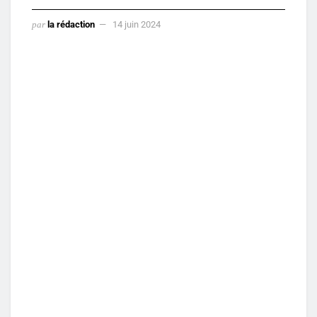
par
la rédaction
14 juin 2024