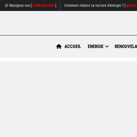
😮 Rejoignez nos [
6.000 abonnés
]
Comment réduire sa facture d'énergie ? [
gratuit
ACCUEIL
ENERGIE
RENOUVELA