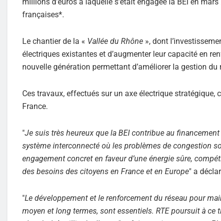
millions d’euros à laquelle s’était engagée la BEI en mars
françaises*.
Le chantier de la «
Vallée du Rhône
», dont l’investisseme
électriques existantes et d’augmenter leur capacité en re
nouvelle génération permettant d’améliorer la gestion du 
Ces travaux, effectués sur un axe électrique stratégique, c
France.
"
Je suis très heureux que la BEI contribue au financement 
système interconnecté où les problèmes de congestion sont
engagement concret en faveur d’une énergie sûre, compétiti
des besoins des citoyens en France et en Europe
" a décla
"
Le développement et le renforcement du réseau pour mainten
moyen et long termes, sont essentiels. RTE poursuit à ce 