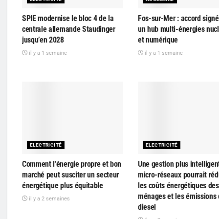
SPIE modernise le bloc 4 de la
Fos-sur-Mer : accord signé
centrale allemande Staudinger
un hub multi-énergies nucl
jusqu’en 2028
et numérique
il y a 1 semaine
il y a 1 semaine
ELECTRICITÉ
ELECTRICITÉ
Comment l’énergie propre et bon
Une gestion plus intelligen
marché peut susciter un secteur
micro-réseaux pourrait réd
énergétique plus équitable
les coûts énergétiques des
ménages et les émissions
il y a 2 semaines
diesel