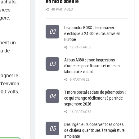
en nid d’abeille
 achats,
ances
48 PARTAGES
gure,
Leapmotor B03X : le crossover
électrique à 24 900 euros arrive en
Europe
ement un
12 PARTAGES
ra de
Airbus A380 : entre inspections
d’urgence pour fissures et mue en
laboratoire volant
pagner le
6 PARTAGES
d’environ
00 volts.
Timbre postal et date de péremption :
ce qui change réellement à partir de
septembre 2026
16 PARTAGES
Des ingénieurs observent des ondes
de chaleur quantiques à température
ambiante