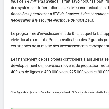
plus de 1,4 milliards d’euros
", a fait savoir pour sa part 
des systèmes d’information et des télécommunications d
financières permettent à RTE de financer, à des conditions 
nécessaires à la sécurité électrique de notre pays
."
Le programme d’investissement de RTE, auquel la BEI appo
vivier local d’emplois. Pour la réalisation des 7 grands p
couvrir près de la moitié des investissements corresponda
Le financement de ces projets contribuera à assurer la séc
développement de nouveaux moyens de production, notamm
400 km de lignes à 400.000 volts, 225.000 volts et 90.000
* Les 7 grands projets sont : Cotentin – Maine, « Vallée du Rhône », le filet de sécurité électr