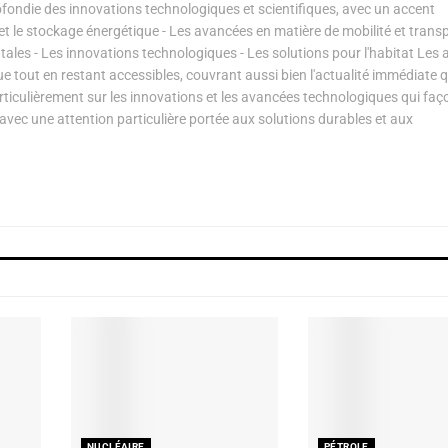
ondie des innovations technologiques et scientifiques, avec un accent
s et le stockage énergétique - Les avancées en matière de mobilité et transp
les - Les innovations technologiques - Les solutions pour l'habitat Les a
ue tout en restant accessibles, couvrant aussi bien l'actualité immédiate 
articulièrement sur les innovations et les avancées technologiques qui fa
avec une attention particulière portée aux solutions durables et aux
NUCLÉAIRE
PÉTROLE