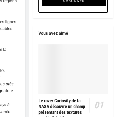
rs régions
les lignes
 câbles
Vous avez aimé
e la
en,
t
lus près
gnature.
Le rover Curiosity de la
pays à
NASA découvre un champ
 année
présentant des textures