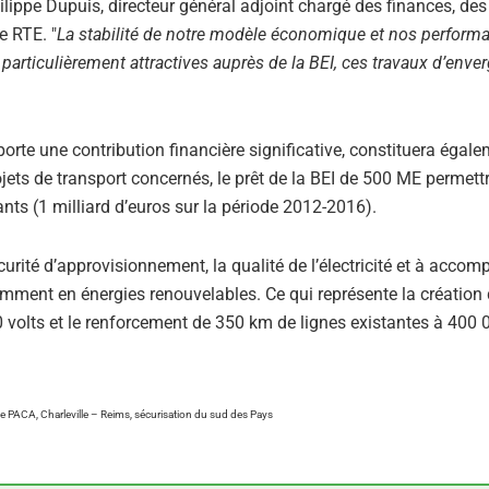
Philippe Dupuis, directeur général adjoint chargé des finances, des
e RTE. "
La stabilité de notre modèle économique et nos perform
particulièrement attractives auprès de la BEI, ces travaux d’enver
rte une contribution financière significative, constituera égal
rojets de transport concernés, le prêt de la BEI de 500 ME permett
nts (1 milliard d’euros sur la période 2012-2016).
urité d’approvisionnement, la qualité de l’électricité et à accom
ent en énergies renouvelables. Ce qui représente la création 
 volts et le renforcement de 350 km de lignes existantes à 400 0
ique PACA, Charleville – Reims, sécurisation du sud des Pays