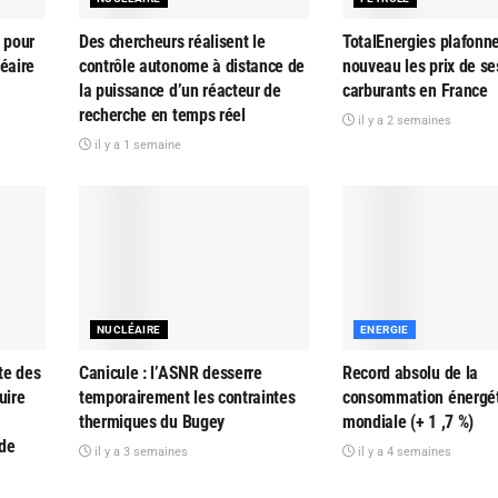
 pour
Des chercheurs réalisent le
TotalEnergies plafonn
éaire
contrôle autonome à distance de
nouveau les prix de se
la puissance d’un réacteur de
carburants en France
recherche en temps réel
il y a 2 semaines
il y a 1 semaine
NUCLÉAIRE
ENERGIE
te des
Canicule : l’ASNR desserre
Record absolu de la
uire
temporairement les contraintes
consommation énergé
thermiques du Bugey
mondiale (+ 1 ,7 %)
 de
il y a 3 semaines
il y a 4 semaines