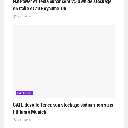
NatPower et Tesla annoncent 25 GWh de stockage
en Italie et au Royaume-Uni
il y a 1 mois
BATTERIE
CATL dévoile Tener, son stockage sodium-ion sans
lithium à Munich
il y a 1 mois