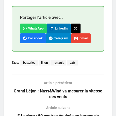
Partager l'article avec :
WhatsApp
LinkedIn
Facebook
Telegram
Email
Tags:
batteries
li-ion
renault
saft
Article précédent
Grand Léjon : Nass&Wind va mesurer la vitesse
des vents
Article suivant
E.Leclerc : 50 centres équipés en bornes de