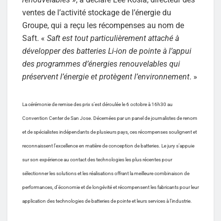
ventes de l’activité stockage de l’énergie du
Groupe, qui a reçu les récompenses au nom de
Saft. «
Saft est tout particulièrement attaché à
développer des batteries Li-ion de pointe à l’appui
des programmes d’énergies renouvelables qui
préservent l’énergie et protègent l’environnement
. »
La cérémonie de remise des prix s’est déroulée le 6 octobre à 16h30 au
Convention Center de San Jose. Décernées par un panel de journalistes de renom
et de spécialistes indépendants de plusieurs pays, ces récompenses soulignent et
reconnaissent l’excellence en matière de conception de batteries. Le jury s’appuie
sur son expérience au contact des technologies les plus récentes pour
sélectionner les solutions et les réalisations offrant la meilleure combinaison de
performances, d’économie et de longévité et récompensent les fabricants pour leur
application des technologies de batteries de pointe et leurs services à l’industrie.