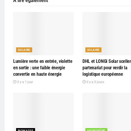
A lire également
SOLAIRE
SOLAIRE
Lumière verte en entrée, violette
DHL et LONGi Solar scelle
en sortie : une faible énergie
partenariat pour verdir la
convertie en haute énergie
logistique européenne
il y a 1 jour
il y a 3 jours
BIOMASSE
HYDROGÈNE