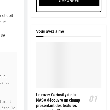
 et doit
qué.
Vous avez aimé
s se
ue. 
s du 
Le rover Curiosity de la
NASA découvre un champ
ement 
présentant des textures
être le 