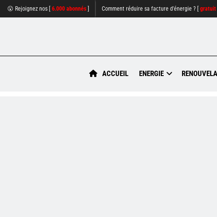
😮 Rejoignez nos [
6.000 abonnés
]
Comment réduire sa facture d'énergie ? [
gratuit
ACCUEIL
ENERGIE
RENOUVELA