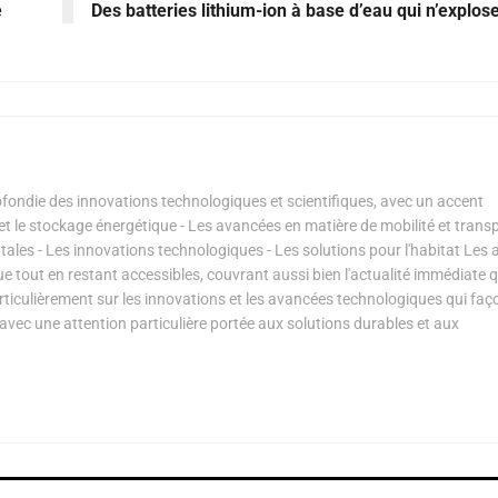
e
Des batteries lithium-ion à base d’eau qui n’explos
ondie des innovations technologiques et scientifiques, avec un accent
s et le stockage énergétique - Les avancées en matière de mobilité et transp
les - Les innovations technologiques - Les solutions pour l'habitat Les a
ue tout en restant accessibles, couvrant aussi bien l'actualité immédiate 
articulièrement sur les innovations et les avancées technologiques qui fa
avec une attention particulière portée aux solutions durables et aux