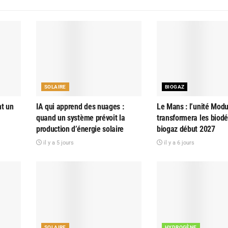
SOLAIRE
BIOGAZ
nt un
IA qui apprend des nuages :
Le Mans : l’unité Modu
quand un système prévoit la
transformera les biod
production d’énergie solaire
biogaz début 2027
il y a 5 jours
il y a 6 jours
SOLAIRE
HYDROGÈNE