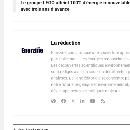
Le groupe LEGO atteint 100% d’énergie renouvelabl
avec trois ans d’avance
La rédaction
Enerzine.com propose une couverture approf
particulier sur : - Les énergies renouvelable
Les découvertes scientifiques environnementa
sont rédigés avec un souci du détail techniq
analyses. La ligne éditoriale se concentre p
notre futur énergétique et environnemental, 
développements scientifiques majeurs.