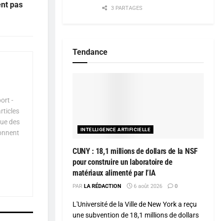
ent pas
3 PARTAGES
Tendance
ort -
rticles
que des
INTELLIGENCE ARTIFICIELLE
çonnent
CUNY : 18,1 millions de dollars de la NSF
pour construire un laboratoire de
matériaux alimenté par l’IA
PAR
LA RÉDACTION
6 août 2026
0
L'Université de la Ville de New York a reçu
une subvention de 18,1 millions de dollars