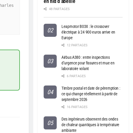
en nid d’abeille
arles 
48 PARTAGES
Leapmotor B03X : le crossover
électrique à 24 900 euros arrive en
Europe
12 PARTAGES
Airbus A380 : entre inspections
d’urgence pour fissures et mue en
laboratoire volant
6 PARTAGES
Timbre postal et date de péremption :
ce qui change réellement à partir de
septembre 2026
16 PARTAGES
Des ingénieurs observent des ondes
de chaleur quantiques à température
ambiante