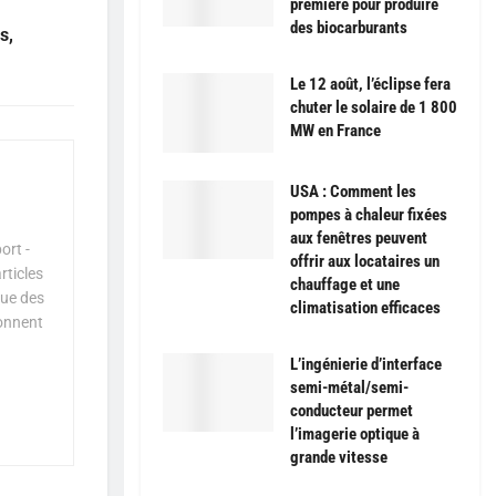
première pour produire
des biocarburants
s,
Le 12 août, l’éclipse fera
chuter le solaire de 1 800
MW en France
USA : Comment les
pompes à chaleur fixées
aux fenêtres peuvent
ort -
offrir aux locataires un
rticles
chauffage et une
que des
climatisation efficaces
çonnent
L’ingénierie d’interface
semi-métal/semi-
conducteur permet
l’imagerie optique à
grande vitesse