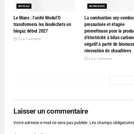
BIOGAZ
BIOMASSE
Le Mans : l’unité Modul’O
La combustion oxy-combus
transformera les biodéchets en
pressurisée et étagée
biogaz début 2027
prometteuse pour la produ
d’électricité à bilan carbon
il y a 1 semaine
négatif à partir de biomass
rénovation de chaudières
il y a 1 semaine
Laisser un commentaire
Votre adresse e-mail ne sera pas publiée.
Les champs obligatoires