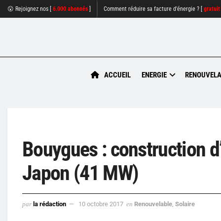
😮 Rejoignez nos [
6.000 abonnés
]
Comment réduire sa facture d'énergie ? [
gratuit
ACCUEIL
ENERGIE
RENOUVELA
Bouygues : construction d
Japon (41 MW)
par
la rédaction
10 octobre 2017
en
Renouvelable
,
Solaire