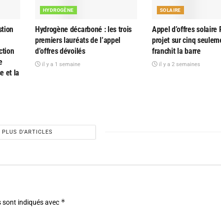
HYDROGÈNE
SOLAIRE
tion
Hydrogène décarboné : les trois
Appel d’offres solaire 
premiers lauréats de l’appel
projet sur cinq seulem
ction
d’offres dévoilés
franchit la barre
e
il y a 1 semaine
il y a 2 semaines
e et la
PLUS D'ARTICLES
*
 sont indiqués avec