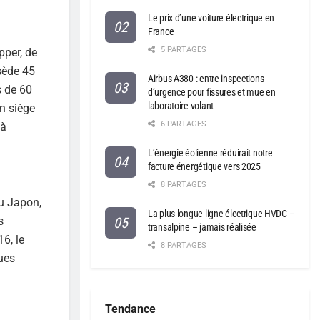
Le prix d’une voiture électrique en
France
5 PARTAGES
pper, de
ssède 45
Airbus A380 : entre inspections
s de 60
d’urgence pour fissures et mue en
laboratoire volant
on siège
6 PARTAGES
 à
L’énergie éolienne réduirait notre
facture énergétique vers 2025
8 PARTAGES
Au Japon,
La plus longue ligne électrique HVDC –
s
transalpine – jamais réalisée
6, le
8 PARTAGES
ues
Tendance