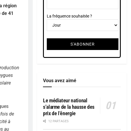
a région
e de 41
La fréquence souhaitée ?
production
ouygues
Vous avez aimé
olaire
Le médiateur national
gues
s’alarme de la hausse des
prix de l’énergie
fois de
cité à
12 PARTAGES
es au