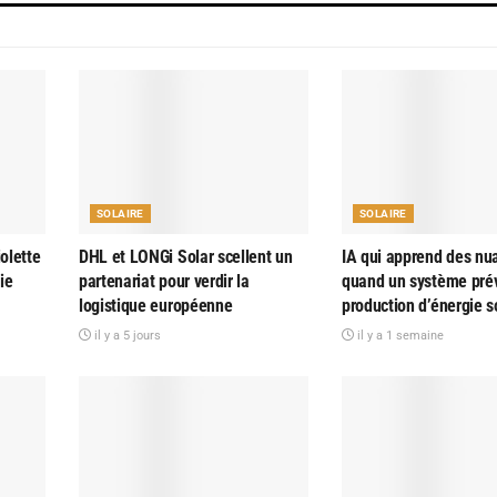
SOLAIRE
SOLAIRE
olette
DHL et LONGi Solar scellent un
IA qui apprend des nu
ie
partenariat pour verdir la
quand un système prév
logistique européenne
production d’énergie s
il y a 5 jours
il y a 1 semaine