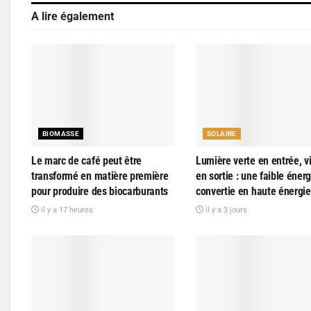
A lire également
BIOMASSE
SOLAIRE
Le marc de café peut être
Lumière verte en entrée, vi
transformé en matière première
en sortie : une faible énerg
pour produire des biocarburants
convertie en haute énergie
il y a 17 heures
il y a 3 jours