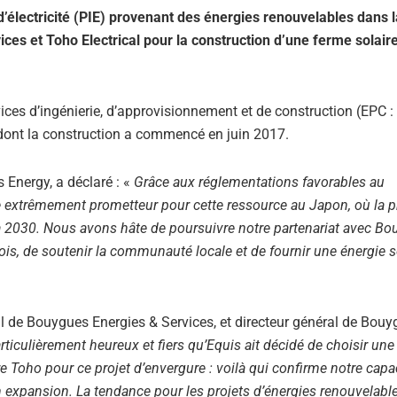
d’électricité (PIE) provenant des énergies renouvelables dans l
ces et Toho Electrical pour la construction d’une ferme solair
ces d’ingénierie, d’approvisionnement et de construction (EPC :
 dont la construction a commencé en juin 2017.
 Energy, a déclaré : «
Grâce aux réglementations favorables au
tre extrêmement prometteur pour cette ressource au Japon, où la 
 à 2030. Nous avons hâte de poursuivre notre partenariat avec B
lois, de soutenir la communauté locale et de fournir une énergie s
 de Bouygues Energies & Services, et directeur général de Bouy
culièrement heureux et fiers qu’Equis ait décidé de choisir une 
 Toho pour ce projet d’envergure : voilà qui confirme notre capa
 expansion. La tendance pour les projets d’énergies renouvelabl