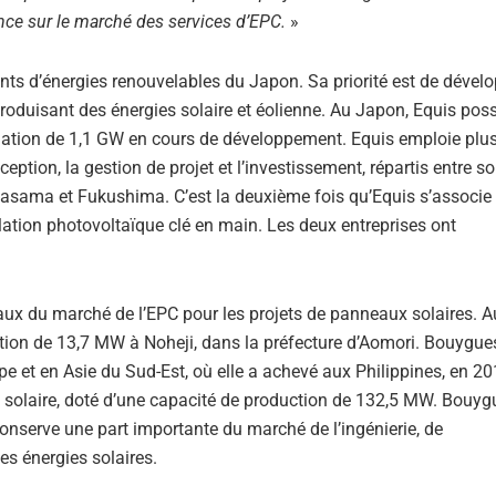
nce sur le marché des services d’EPC.
»
ts d’énergies renouvelables du Japon. Sa priorité est de dévelo
 produisant des énergies solaire et éolienne. Au Japon, Equis po
allation de 1,1 GW en cours de développement. Equis emploie plu
ption, la gestion de projet et l’investissement, répartis entre s
Kasama et Fukushima. C’est la deuxième fois qu’Equis s’associe
ation photovoltaïque clé en main. Les deux entreprises ont
aux du marché de l’EPC pour les projets de panneaux solaires. 
lation de 13,7 MW à Noheji, dans la préfecture d’Aomori. Bouygue
e et en Asie du Sud-Est, où elle a achevé aux Philippines, en 201
ie solaire, doté d’une capacité de production de 132,5 MW. Bouyg
conserve une part importante du marché de l’ingénierie, de
es énergies solaires.