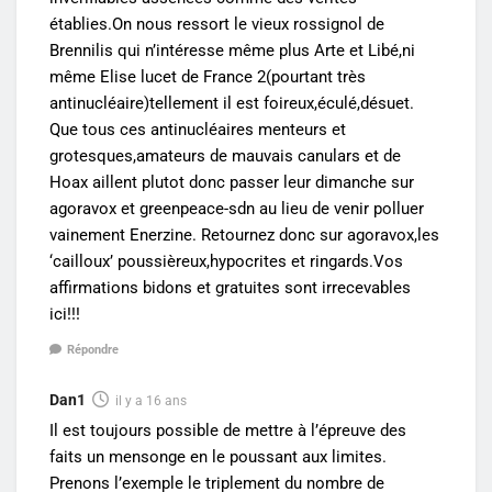
établies.On nous ressort le vieux rossignol de
Brennilis qui n’intéresse même plus Arte et Libé,ni
même Elise lucet de France 2(pourtant très
antinucléaire)tellement il est foireux,éculé,désuet.
Que tous ces antinucléaires menteurs et
grotesques,amateurs de mauvais canulars et de
Hoax aillent plutot donc passer leur dimanche sur
agoravox et greenpeace-sdn au lieu de venir polluer
vainement Enerzine. Retournez donc sur agoravox,les
‘cailloux’ poussièreux,hypocrites et ringards.Vos
affirmations bidons et gratuites sont irrecevables
ici!!!
Répondre
Dan1
il y a 16 ans
Il est toujours possible de mettre à l’épreuve des
faits un mensonge en le poussant aux limites.
Prenons l’exemple le triplement du nombre de