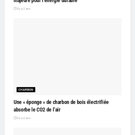
majeure pour l’énergie durable
il y a 2 ans
CHARBON
Une « éponge » de charbon de bois électrifiée
absorbe le CO2 de l’air
il y a 2 ans