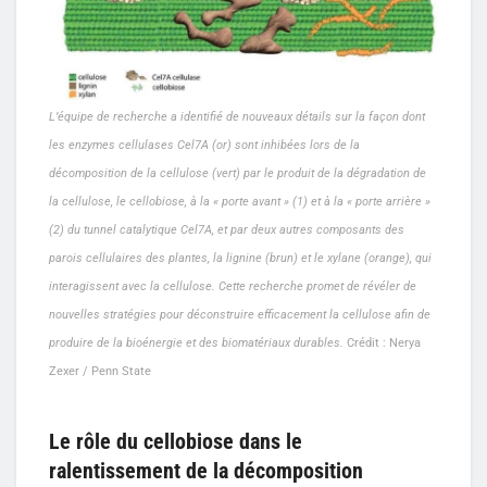
L’équipe de recherche a identifié de nouveaux détails sur la façon dont
les enzymes cellulases Cel7A (or) sont inhibées lors de la
décomposition de la cellulose (vert) par le produit de la dégradation de
la cellulose, le cellobiose, à la « porte avant » (1) et à la « porte arrière »
(2) du tunnel catalytique Cel7A, et par deux autres composants des
parois cellulaires des plantes, la lignine (brun) et le xylane (orange), qui
interagissent avec la cellulose. Cette recherche promet de révéler de
nouvelles stratégies pour déconstruire efficacement la cellulose afin de
produire de la bioénergie et des biomatériaux durables.
Crédit : Nerya
Zexer / Penn State
Le rôle du cellobiose dans le
ralentissement de la décomposition