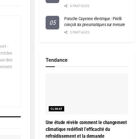
4 PARTAGES
Porsche Cayenne électrique : Pirelli
conçoit six pneumatiques sur mesure
3 PARTAGES
ort -
rticles
Tendance
que des
çonnent
CLIMAT
Une étude révèle comment le changement
climatique redéfinit l’efficacité du
refroidissement et la demande