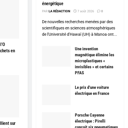
énergétique
PAR
LA RÉDACTION
7 août 2026
0
De nouvelles recherches menées par des
scientifiques en sciences atmosphériques
de l'Université d'Hawaï (UH) à Mānoa ont...
l’O
Une invention
échets en
magnétique élimine les
microplastiques «
invisibles » et certains
PFAS
Le prix d’une voiture
électrique en France
Porsche Cayenne
électrique : Pirelli
lient sur
conçoit six pneumatiques