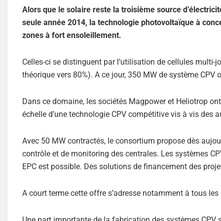
Alors que le solaire reste la troisième source d’électric
seule année 2014, la technologie photovoltaïque à conc
zones à fort ensoleillement.
Celles-ci se distinguent par l’utilisation de cellules mult
théorique vers 80%). A ce jour, 350 MW de système CPV on
Dans ce domaine, les sociétés Magpower et Heliotrop ont 
échelle d’une technologie CPV compétitive vis à vis des 
Avec 50 MW contractés, le consortium propose dès aujour
contrôle et de monitoring des centrales. Les systèmes CPV 
EPC est possible. Des solutions de financement des proje
A court terme cette offre s’adresse notamment à tous les 
Une part importante de la fabrication des systèmes CPV 