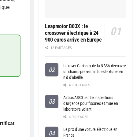
nique
Leapmotor B03X : le
crossover électrique à 24
900 euros arrive en Europe
12 PARTAGES
Le rover Curiosity de la NASA découvre
un champ présentant des textures en
nid d’abeille
48 PARTAGES
Airbus A380 : entre inspections
d’urgence pour fissures et mue en
laboratoire volant
6 PARTAGES
tificat
Le prix d’une voiture électrique en
France