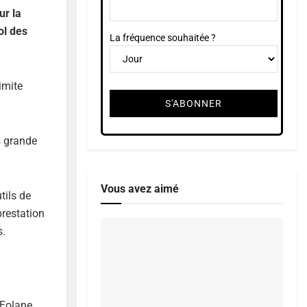
ur la
ol des
La fréquence souhaitée ?
imite
s grande
Vous avez aimé
tils de
prestation
s.
Eolane,