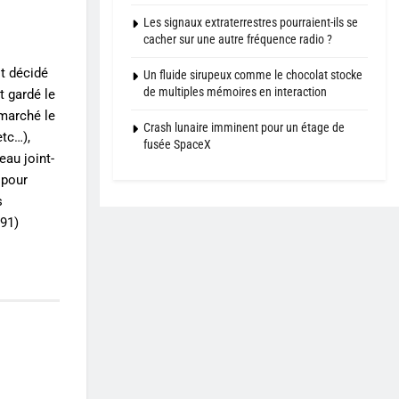
Les signaux extraterrestres pourraient-ils se
cacher sur une autre fréquence radio ?
t décidé
Un fluide sirupeux comme le chocolat stocke
de multiples mémoires en interaction
t gardé le
 marché le
Crash lunaire imminent pour un étage de
etc…),
fusée SpaceX
eau joint-
 pour
s
(91)