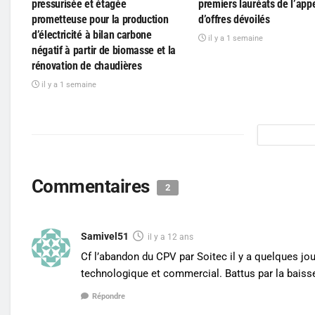
pressurisée et étagée
premiers lauréats de l’app
prometteuse pour la production
d’offres dévoilés
d’électricité à bilan carbone
il y a 1 semaine
négatif à partir de biomasse et la
rénovation de chaudières
il y a 1 semaine
Commentaires
2
Samivel51
il y a 12 ans
Cf l’abandon du CPV par Soitec il y a quelques jou
technologique et commercial. Battus par la baisse
Répondre