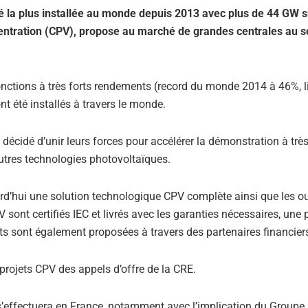
ité la plus installée au monde depuis 2013 avec plus de 44 GW s
entration (CPV), propose au marché de grandes centrales au s
i-jonctions à très forts rendements (record du monde 2014 à 46%, l
t été installés à travers le monde.
décidé d’unir leurs forces pour accélérer la démonstration à trè
autres technologies photovoltaïques.
d’hui une solution technologique CPV complète ainsi que les ou
sont certifiés IEC et livrés avec les garanties nécessaires, une 
ts sont également proposées à travers des partenaires financier
projets CPV des appels d’offre de la CRE.
s’effectuera en France, notamment avec l’implication du Groupe 