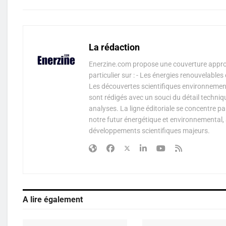
La rédaction
Enerzine.com propose une couverture approf
particulier sur : - Les énergies renouvelable
Les découvertes scientifiques environnementa
sont rédigés avec un souci du détail techniq
analyses. La ligne éditoriale se concentre p
notre futur énergétique et environnemental, 
développements scientifiques majeurs.
A lire également