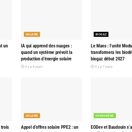
SOLAIRE
BIOGAZ
nt un
IA qui apprend des nuages :
Le Mans : l’unité Modu
quand un système prévoit la
transformera les biod
production d’énergie solaire
biogaz début 2027
il y a 6 jours
il y a 7 jours
SOLAIRE
HYDROGÈNE
trois
Appel d’offres solaire PPE2 : un
EODev et Baudouin s’al