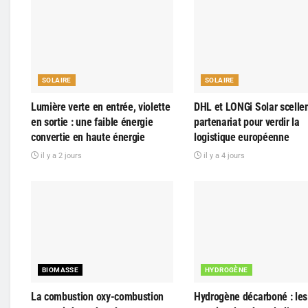
SOLAIRE
SOLAIRE
Lumière verte en entrée, violette
DHL et LONGi Solar scelle
en sortie : une faible énergie
partenariat pour verdir la
convertie en haute énergie
logistique européenne
il y a 2 jours
il y a 4 jours
BIOMASSE
HYDROGÈNE
La combustion oxy-combustion
Hydrogène décarboné : les 