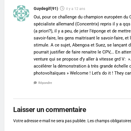
Guydegif(91)
il y a 12 ans
Oui, pour ce challenge du champion européen du CPV
spécialiste allemand (Concentrix) repris il y a 
(a priori?), il y a peu, de jeter l’éponge et de met
savoir-faire, les gens maitrisant le savoir-faire, 
stimule. A ce sujet, Abengoa et Suez, se lançant 
pourrait justifier de faire renaitre le CPV,… En a
venture qui se propose d’y aller à vitesse grd V: 
accélérer la démonstration à très grande échelle 
photovoltaïques » Welcome ! Let’s do it ! They ca
Répondre
Laisser un commentaire
Votre adresse e-mail ne sera pas publiée.
Les champs obligatoires