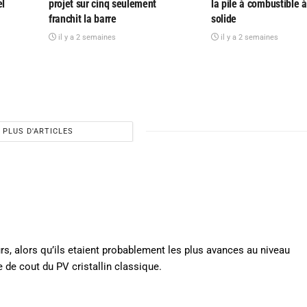
el
projet sur cinq seulement
la pile à combustible 
franchit la barre
solide
il y a 2 semaines
il y a 2 semaines
PLUS D'ARTICLES
rs, alors qu’ils etaient probablement les plus avances au niveau
 de cout du PV cristallin classique.