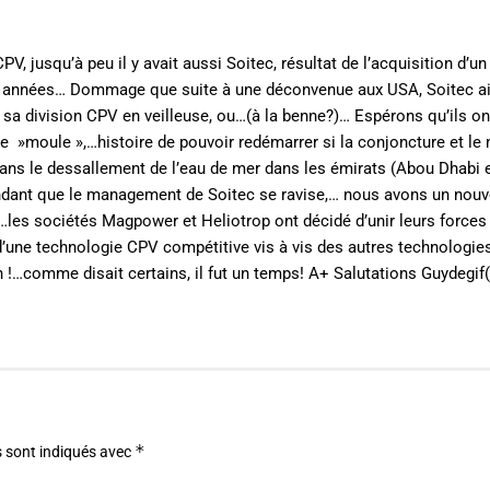
, jusqu’à peu il y avait aussi Soitec, résultat de l’acquisition d’un
qqs années… Dommage que suite à une déconvenue aux USA, Soitec ai
tre sa division CPV en veilleuse, ou…(à la benne?)… Espérons qu’ils on
et le »moule »,…histoire de pouvoir redémarrer si la conjoncture et le
dans le dessallement de l’eau de mer dans les émirats (Abou Dhabi 
ttendant que le management de Soitec se ravise,… nous avons un nouv
»…les sociétés Magpower et Heliotrop ont décidé d’unir leurs forces
d’une technologie CPV compétitive vis à vis des autres technologie
n !…comme disait certains, il fut un temps! A+ Salutations Guydegif
*
 sont indiqués avec