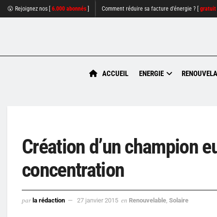
😮 Rejoignez nos [
6.000 abonnés
]
Comment réduire sa facture d'énergie ? [
gratuit
ACCUEIL
ENERGIE
RENOUVELA
Création d’un champion e
concentration
par
la rédaction
27 janvier 2015
en
Renouvelable
,
Solaire