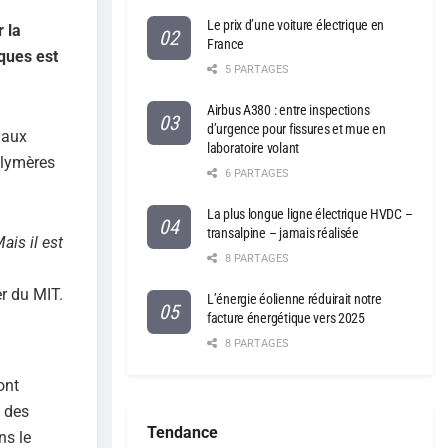
Le prix d’une voiture électrique en
 la
France
ques est
5 PARTAGES
Airbus A380 : entre inspections
d’urgence pour fissures et mue en
iaux
laboratoire volant
olymères
6 PARTAGES
La plus longue ligne électrique HVDC –
transalpine – jamais réalisée
ais il est
8 PARTAGES
er du MIT.
L’énergie éolienne réduirait notre
facture énergétique vers 2025
8 PARTAGES
ont
 des
Tendance
ns le