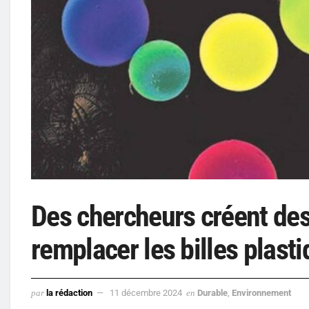
Des chercheurs créent de
remplacer les billes plast
par
la rédaction
11 décembre 2024
en
Durable
,
Environnement