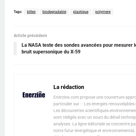
Tags:
billes
biodegradable
plastique
polymere
Article précédent
La NASA teste des sondes avancées pour mesurer l
bruit supersonique du X-59
La rédaction
Enerzine.com propose une couverture approf
particulier sur : - Les énergies renouvelable
Les découvertes scientifiques environnementa
sont rédigés avec un souci du détail techniq
analyses. La ligne éditoriale se concentre p
notre futur énergétique et environnemental, 