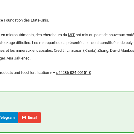
ce Foundation des États-Unis.
ce en micronutriments, des chercheurs du
MIT
ont mis au point de nouveaux maté
stockage difficiles. Les microparticules présentées ici sont constituées de pol
ines et les minéraux encapsulés. Crédit : Linzixuan (Rhoda) Zhang, David Manku
nger, Ana Jaklenec.
products and food fortification » –
s44286-024-00151-0
elegram
Email