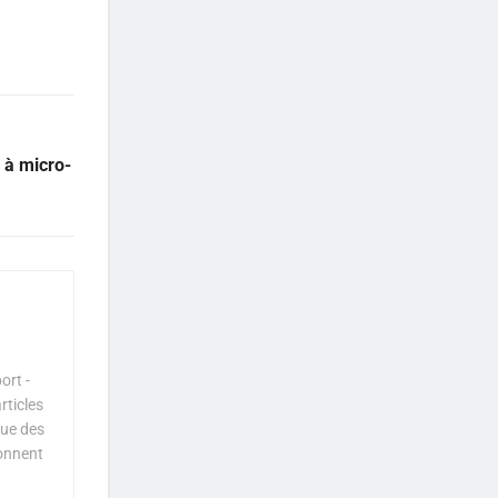
 à micro-
ort -
rticles
que des
çonnent