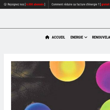
😮 Rejoignez nos [
6.000 abonnés
]
Comment réduire sa facture d'énergie ? [
gratuit
ACCUEIL
ENERGIE
RENOUVELA