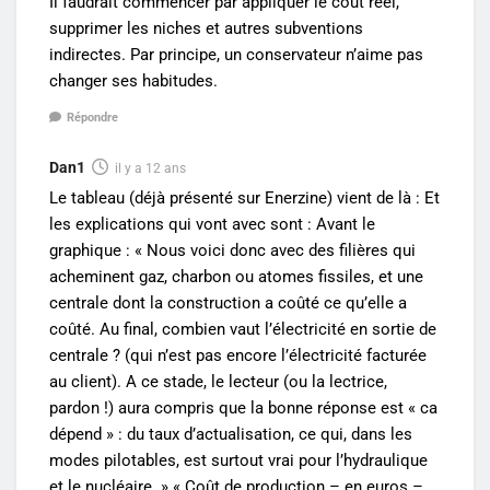
Il faudrait commencer par appliquer le coût réel,
supprimer les niches et autres subventions
indirectes. Par principe, un conservateur n’aime pas
changer ses habitudes.
Répondre
Dan1
il y a 12 ans
Le tableau (déjà présenté sur Enerzine) vient de là : Et
les explications qui vont avec sont : Avant le
graphique : « Nous voici donc avec des filières qui
acheminent gaz, charbon ou atomes fissiles, et une
centrale dont la construction a coûté ce qu’elle a
coûté. Au final, combien vaut l’électricité en sortie de
centrale ? (qui n’est pas encore l’électricité facturée
au client). A ce stade, le lecteur (ou la lectrice,
pardon !) aura compris que la bonne réponse est « ca
dépend » : du taux d’actualisation, ce qui, dans les
modes pilotables, est surtout vrai pour l’hydraulique
et le nucléaire. » « Coût de production – en euros –