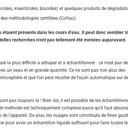
cides, insecticides, biocides) et quelques produits de dégradatio
t des méthodologies certifiées (Cofrac).
étaient présents dans les cours d’eau. Il peut donc sembler l
telles recherches n’ont pas tellement été menées auparavant.
 la plus difficile à attraper et à échantillonner : ce n’est pas de
 avec un seau et en grande quantité. Ce ne sont pas non plus des
atmosphère et que l’on peut récolter de façon automatique sur des
nt pas toujours là ! Bien sûr, il est possible de les échantillonn
tte méthode est techniquement complexe parce qu’il faut absol
 de l’appareil. De plus, les nuages sont constitués de fines gout
er pour avoir un échantillon liquide suffisant pour faire toutes l