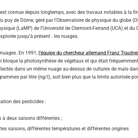
s est connue depuis longtemps, avec des travaux notables à la fi
du puy de Dôme, géré par l’Observatoire de physique du globe (
hysique (LaMP) de l’Université de Clermont-Ferrand (UCA) et du
xplorée jusqu’à présent : les nuages.
s nuages. En 1991,
l’équipe du chercheur allemand Franz Trautne
qui bloque la photosynthèse de végétaux et qui était fréquemment 
ollectés dans un même nuage au-dessus de cultures de maïs dan
mmes par litre (ng/l), soit bien plus que la limite autorisée pou
cation des pesticides :
 à deux saisons différentes ;
ntes saisons, différentes températures et différentes origines