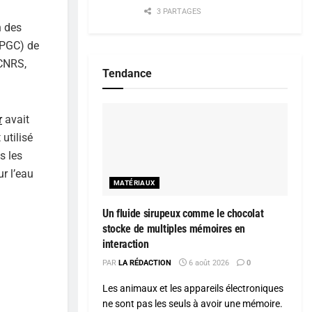
3 PARTAGES
n des
OPGC) de
 CNRS,
Tendance
r
avait
utilisé
s les
r l’eau
MATÉRIAUX
Un fluide sirupeux comme le chocolat
stocke de multiples mémoires en
interaction
PAR
LA RÉDACTION
6 août 2026
0
Les animaux et les appareils électroniques
ne sont pas les seuls à avoir une mémoire.