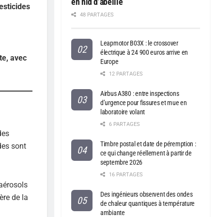
en nid d’abeille
esticides
48 PARTAGES
Leapmotor B03X : le crossover
électrique à 24 900 euros arrive en
te, avec
Europe
12 PARTAGES
Airbus A380 : entre inspections
d’urgence pour fissures et mue en
laboratoire volant
6 PARTAGES
des
Timbre postal et date de péremption :
des sont
ce qui change réellement à partir de
septembre 2026
16 PARTAGES
 aérosols
Des ingénieurs observent des ondes
ère de la
de chaleur quantiques à température
ambiante