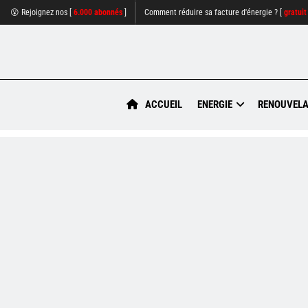
😮 Rejoignez nos [
6.000 abonnés
]
Comment réduire sa facture d'énergie ? [
gratuit
ACCUEIL
ENERGIE
RENOUVELA