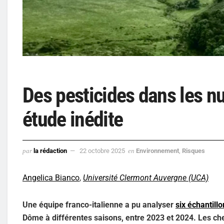
Des pesticides dans les n
étude inédite
par
la rédaction
22 octobre 2025
en
Environnement
,
Risques
Angelica Bianco
,
Université Clermont Auvergne (UCA)
Une équipe franco-italienne a pu analyser
six échantill
Dôme à différentes saisons, entre 2023 et 2024. Les cher