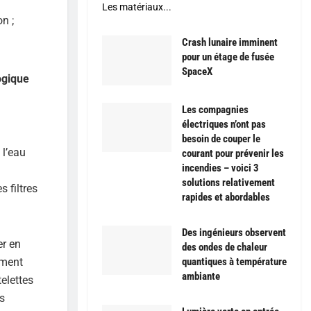
Les matériaux...
n ;
Crash lunaire imminent
pour un étage de fusée
SpaceX
ogique
Les compagnies
électriques n’ont pas
besoin de couper le
 l’eau
courant pour prévenir les
incendies – voici 3
solutions relativement
 filtres
rapides et abordables
Des ingénieurs observent
er en
des ondes de chaleur
quantiques à température
ument
ambiante
telettes
es