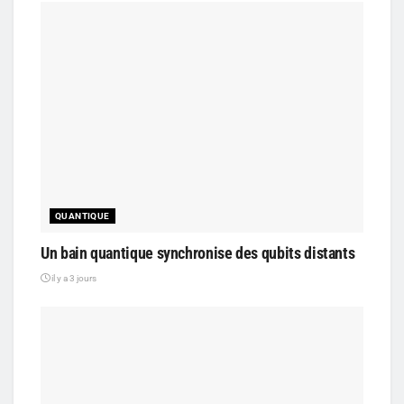
QUANTIQUE
Un bain quantique synchronise des qubits distants
il y a 3 jours