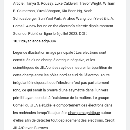
Article : Tanya S. Roussy, Luke Caldwell, Trevor Wright, William
B. Cairncross, Yuval Shagam, Kia Boon Ng, Noah
Schlossberger, Sun Yool Park, Anzhou Wang, Jun Ye et Eric A.
Cornell. A new bound on the electron’s electric dipole moment.
Science. Publié en ligne le 6 juillet 2023. DOI :
10.1126/science.adg4084
Légende illustration image principale : Les électrons sont
constitués d’une charge électrique négative, et les
scientifiques du JILA ont essayé de mesurer la répartition de
cette charge entre les pôles nord et sud de l’électron. Toute
irrégularité indiquerait que l’électron n’est pas parfaitement
rond, ce qui serait la preuve d’une asymétrie dans l’univers
primitif ayant conduit à l’existence de la matière. Le groupe
Cornell du JILA a étudié le comportement des électrons dans
les molécules lorsqu’il a ajusté le
champ magnétique
autour
d’elles afin de détecter tout déplacement des électrons. Credit:
JILA/Steven Burrows