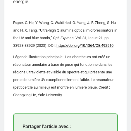
énergie.
Paper
: C. He, Y. Wang, C. Waldfried, G. Yang, J.-F. Zheng, S. Hu
and H. X. Tang, “Ultra-high Q alumina optical microresonators in
the UV and blue bands,”
Opt. Express
, Vol. 31, Issue 21, pp.
33923-33929 (2023). DOI:
https://doi.org/10.1364/OE.492510
Légende illustration principale : Les chercheurs ont créé un
résonateur annulaire à base de puce qui fonctionne dans les
régions ultraviolette et visible du spectre et qui présente une
perte de lumière UV exceptionnellement faible. Le résonateur
(petit cercle au milieu) est montré en lumière bleue. Credit :
Chengxing He, Yale University
Partager l'article avec :