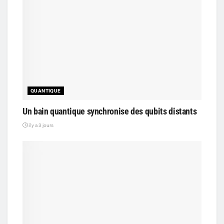
QUANTIQUE
Un bain quantique synchronise des qubits distants
il y a 3 jours