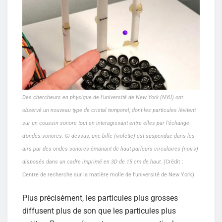
Des chercheurs en physique de l’université de New York (NYU) ont
observé un nouveau type de cristal temporel, dont les particules lévitent
sur un coussin sonore tout en interagissant entre elles par l’échange
d’ondes sonores. Ci-dessus, une bille (violette) est suspendue dans les
airs par des ondes sonores émanant de haut-parleurs circulaires (noirs)
disposés dans un cadre imprimé en 3D de 15 cm de haut
. (Crédit :
Centre de recherche sur la matière molle de l’université de New York)
Plus précisément, les particules plus grosses
diffusent plus de son que les particules plus