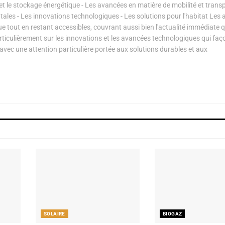
s et le stockage énergétique - Les avancées en matière de mobilité et transp
les - Les innovations technologiques - Les solutions pour l'habitat Les a
ue tout en restant accessibles, couvrant aussi bien l'actualité immédiate 
articulièrement sur les innovations et les avancées technologiques qui fa
avec une attention particulière portée aux solutions durables et aux
SOLAIRE
BIOGAZ