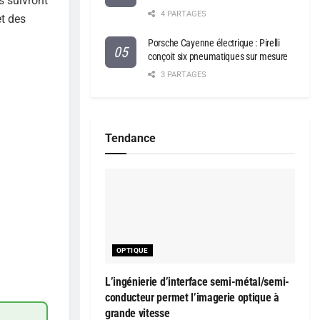
s suivront
4 PARTAGES
et des
Porsche Cayenne électrique : Pirelli
conçoit six pneumatiques sur mesure
3 PARTAGES
Tendance
OPTIQUE
L’ingénierie d’interface semi-métal/semi-
conducteur permet l’imagerie optique à
grande vitesse