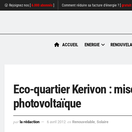
😮 Rejoignez nos [
6.000 abonnés
]
Comment réduire sa facture d'énergie ? [
gratuit
ACCUEIL
ENERGIE
RENOUVELA
Eco-quartier Kerivon : mis
photovoltaïque
par
la rédaction
6 avril 2012
en
Renouvelable
,
Solaire