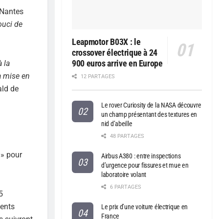
 Nantes
ouci de
Leapmotor B03X : le
crossover électrique à 24
900 euros arrive en Europe
 la
a mise en
12 PARTAGES
ald de
Le rover Curiosity de la NASA découvre
un champ présentant des textures en
nid d’abeille
48 PARTAGES
 » pour
Airbus A380 : entre inspections
d’urgence pour fissures et mue en
laboratoire volant
6 PARTAGES
5
ments
Le prix d’une voiture électrique en
France