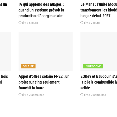
nt un
IA qui apprend des nuages :
Le Mans : l’unité Modu
quand un système prévoit la
transformera les biod
production d’énergie solaire
biogaz début 2027
il y a 6 jours
il y a 7 jours
SOLAIRE
HYDROGÈNE
trois
Appel d’offres solaire PPE2 : un
EODev et Baudouin s’al
el
projet sur cinq seulement
la pile à combustible 
franchit la barre
solide
il y a 2 semaines
il y a 2 semaines