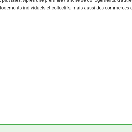
pluviales. Après une première tranche de 66 logements, d’autre
s logements individuels et collectifs, mais aussi des commerces 