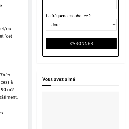
e
La fréquence souhaitée ?
 et/ou
et "
cet
"
l’idée
Vous avez aimé
laces) à
190 m2
bâtiment.
es