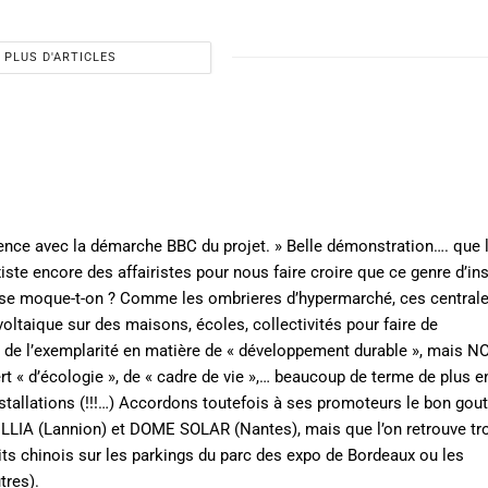
PLUS D'ARTICLES
ence avec la démarche BBC du projet. » Belle démonstration…. que l
iste encore des affairistes pour nous faire croire que ce genre d’ins
i se moque-t-on ? Comme les ombrieres d’hypermarché, ces centrale
voltaique sur des maisons, écoles, collectivités pour faire de
, de l’exemplarité en matière de « développement durable », mais N
t « d’écologie », de « cadre de vie »,… beaucoup de terme de plus e
stallations (!!!…) Accordons toutefois à ses promoteurs le bon gout
LLIA (Lannion) et DOME SOLAR (Nantes), mais que l’on retrouve tr
ts chinois sur les parkings du parc des expo de Bordeaux ou les
tres).