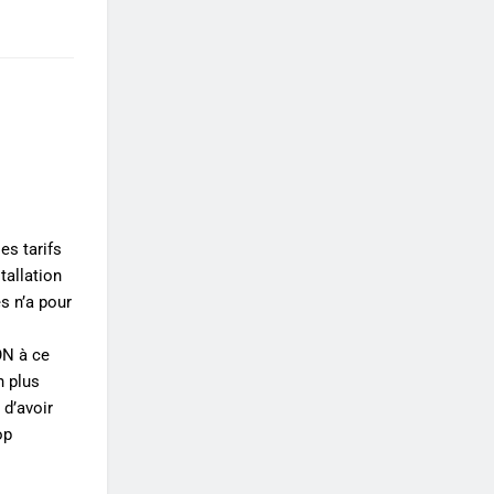
es tarifs
tallation
s n’a pour
ON à ce
n plus
 d’avoir
op