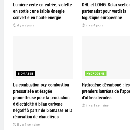
Lumière verte en entrée, violette
DHL et LONGi Solar scelle
en sortie : une faible énergie
partenariat pour verdir la
convertie en haute énergie
logistique européenne
il y a 2 jours
il y a 4 jours
BIOMASSE
HYDROGÈNE
La combustion oxy-combustion
Hydrogène décarboné : les 
pressurisée et étagée
premiers lauréats de l’app
prometteuse pour la production
d’offres dévoilés
d’électricité à bilan carbone
il y a 1 semaine
négatif à partir de biomasse et la
rénovation de chaudières
il y a 1 semaine