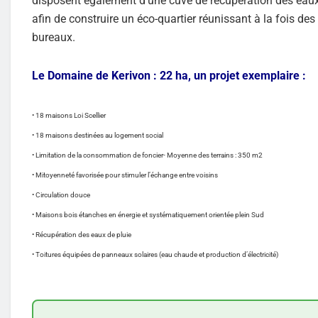
disposent également d’une cuve de récupération des eaux 
afin de construire un éco-quartier réunissant à la fois de
bureaux.
Le Domaine de Kerivon : 22 ha, un projet exemplaire :
• 18 maisons Loi Scellier
• 18 maisons destinées au logement social
• Limitation de la consommation de foncier- Moyenne des terrains : 350 m2
• Mitoyenneté favorisée pour stimuler l’échange entre voisins
• Circulation douce
• Maisons bois étanches en énergie et systématiquement orientée plein Sud
• Récupération des eaux de pluie
• Toitures équipées de panneaux solaires (eau chaude et production d’électricité)