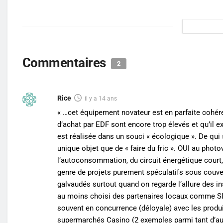
Commentaires
2
Rice
il y a 14 ans
« …cet équipement novateur est en parfaite cohér
d’achat par EDF sont encore trop élevés et qu’il ex
est réalisée dans un souci « écologique ». De qu
unique objet que de « faire du fric ». OUI au photo
l’autoconsommation, du circuit énergétique court
genre de projets purement spéculatifs sous couver
galvaudés surtout quand on regarde l’allure des in
au moins choisi des partenaires locaux comme SI
souvent en concurrence (déloyale) avec les produi
supermarchés Casino (2 exemples parmi tant d’au