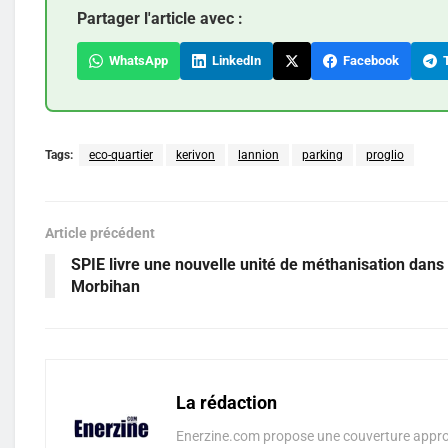
Partager l'article avec :
WhatsApp
LinkedIn
Facebook
T
Tags:
eco-quartier
kerivon
lannion
parking
proglio
Article précédent
SPIE livre une nouvelle unité de méthanisation dans 
Morbihan
La rédaction
Enerzine.com propose une couverture approf