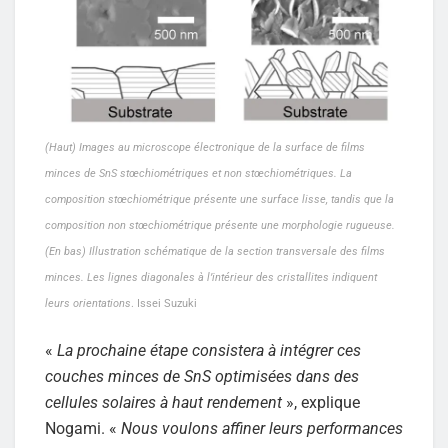
(Haut) Images au microscope électronique de la surface de films
minces de SnS stœchiométriques et non stœchiométriques. La
composition stœchiométrique présente une surface lisse, tandis que la
composition non stœchiométrique présente une morphologie rugueuse.
(En bas) Illustration schématique de la section transversale des films
minces. Les lignes diagonales à l’intérieur des cristallites indiquent
leurs orientations
. Issei Suzuki
«
La prochaine étape consistera à intégrer ces
couches minces de SnS optimisées dans des
cellules solaires à haut rendement
», explique
Nogami. «
Nous voulons affiner leurs performances