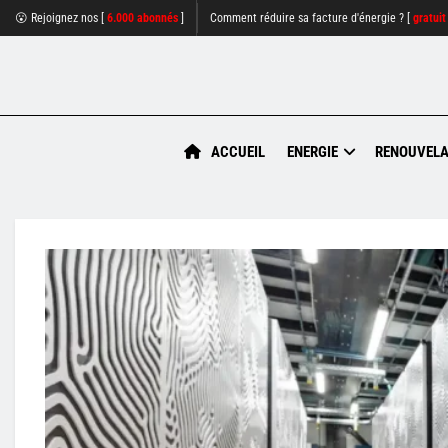
😮 Rejoignez nos [
6.000 abonnés
]
Comment réduire sa facture d'énergie ? [
gratuit
ACCUEIL
ENERGIE
RENOUVELA