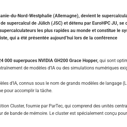
anie-du-Nord-Westphalie (Allemagne), devient le supercalcula
 de supercalcul de Jülich (JSC) et détenu par EuroHPC JU, se 
supercalculateurs les plus rapides au monde et constitue le s
ste, qui a été présentée aujourd’hui lors de la conférence
4 000 superpuces NVIDIA GH200 Grace Hopper,
qui sont opti
’entraînement de modèles d’IA ou des simulations numériques exi
odèles d’IA, connus sous le nom de grands modèles de langage (
e pour accomplir la tâche.
tition Cluster, fournie par ParTec, qui comprend des unités centr
ur de bande de mémoire. Le cluster est spécialement conçu pour