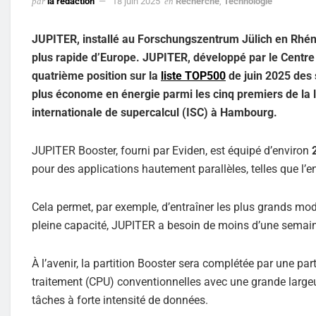
par
la rédaction
18 juin 2025
en
Recherche
,
Technologie
JUPITER, installé au Forschungszentrum Jülich en Rhén
plus rapide d’Europe. JUPITER, développé par le Centre
quatrième position sur la
liste TOP500
de juin 2025 des 
plus économe en énergie parmi les cinq premiers de la li
internationale de supercalcul (ISC) à Hambourg.
JUPITER Booster, fourni par Eviden, est équipé d’environ
2
pour des applications hautement parallèles, telles que l
Cela permet, par exemple, d’entraîner les plus grands m
pleine capacité, JUPITER a besoin de moins d’une semain
À l’avenir, la partition Booster sera complétée par une par
traitement (CPU) conventionnelles avec une grande large
tâches à forte intensité de données.