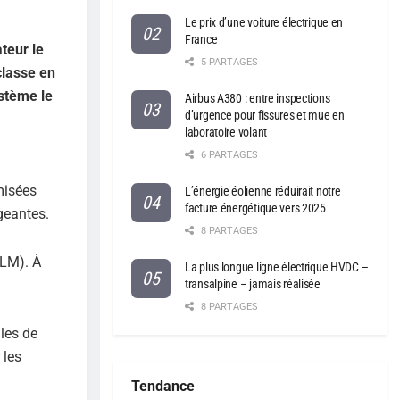
Le prix d’une voiture électrique en
France
teur le
5 PARTAGES
classe en
ystème le
Airbus A380 : entre inspections
d’urgence pour fissures et mue en
laboratoire volant
6 PARTAGES
misées
L’énergie éolienne réduirait notre
facture énergétique vers 2025
geantes.
8 PARTAGES
LLM). À
La plus longue ligne électrique HVDC –
transalpine – jamais réalisée
8 PARTAGES
ales de
 les
Tendance