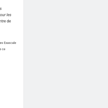
s
our les
ntre de
mes Exascale
e ce