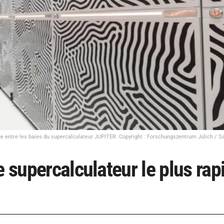
e entre les baies du supercalculateur JUPITER. Copyright : Forschungszentrum Jülich / S
e supercalculateur le plus rap