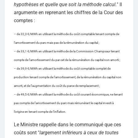
hypothèses et quelle que soit la méthode calcul.
" Il
argumente en reprenant les chiffres de la Cour des
comptes :
– de 32,3 €/MWh en utilisant la méthode du coût comptable tenant compte de
l’amortissement du parc mais pas de la rémunération du capital ;
– de 33,1 €/MWh en utilisant la méthode de la Commission Champsaur tenant
compte de l’amortissement du par cet de la rémunération du capital non amorti ;
– de 39,9 €/MWh en utilisant la méthode du coût comptable complet de
production tenant compte de l’amortissement, de la rémunération du capital non
amorti, et de l’augmentation du coût du parce de remplacement ;
– de 49,5 €/MWh en utilisant la méthode du coût courant économique, ne tenant
pas compte de l’amortissement du parc mais rémunérant le capital investi à
l’origine en tenant compte de l’inflation.
Le Ministre rappelle dans le communiqué que ces
coûts sont "
largement inférieurs à ceux de toutes