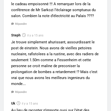
le cadeau empoisonné !!! A remarquer lors de la
conférence de Mr Sarkozi l’éclairage somptueux du
salon. Combien la note d’électricité au Palais ????
Répondre
Steph
il y a 15 ans
Je trouve simplement ahurissant, assourdissant le
post de einstein. Nous avons de vieilles petoires
nucleaire, rafistolees a la rustine, avec des radiers de
seulement 1.50m comme a Fessenheim et cette
personne se croit maline de preconiser la
prolongation de bombes a retardement !? Mais c’est
vrai que nous avons les meilleurs ingenieurs du
monde….
Répondre
Uk
il y a 15 ans
Au lieu de raconter n’importe quoi sur l’état des