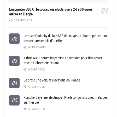
Leapmotor B03X : le crossover électrique à 24 900 euros
arrive en Europe
12 PARTAGES
Le rover Curiosity de la NASA découvre un champ présentant
des textures en nid d’abeille
48 PARTAGES
Airbus A380 : entre inspections d’urgence pour fissures et
mue en laboratoire volant
6 PARTAGES
Le prix d’une voiture électrique en France
4 PARTAGES
Porsche Cayenne électrique : Pirelli conçoit six pneumatiques
sur mesure
3 PARTAGES