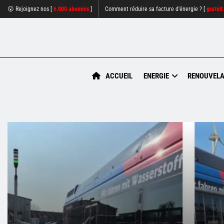
😮 Rejoignez nos [
6.000 abonnés
]
Comment réduire sa facture d'énergie ? [
gratuit
ACCUEIL
ENERGIE
RENOUVELA