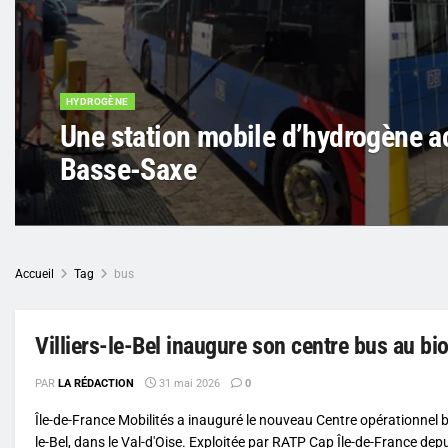
HYDROGÈNE
Une station mobile d’hydrogène a
Basse-Saxe
Accueil
Tag
bus
Villiers-le-Bel inaugure son centre bus au b
PAR
LA RÉDACTION
31 mai 2026
0
Île-de-France Mobilités a inauguré le nouveau Centre opérationnel bu
le-Bel, dans le Val-d'Oise. Exploitée par RATP Cap Île-de-France depu