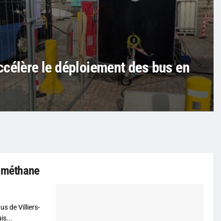
ccélère le déploiement des bus en
iométhane
s de Villiers-
is...