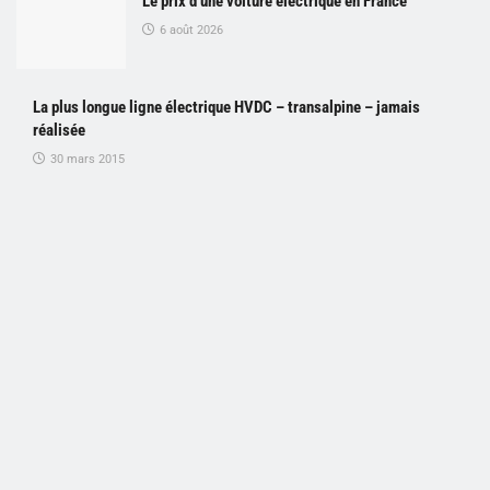
Le prix d’une voiture électrique en France
6 août 2026
La plus longue ligne électrique HVDC – transalpine – jamais
réalisée
30 mars 2015