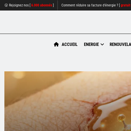
😮 Rejoignez nos [
6.000 abonnés
]
Comment réduire sa facture d'énergie ? [
gratuit
ACCUEIL
ENERGIE
RENOUVELA