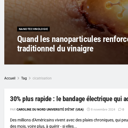
NANOTECHNOLOGIE
Quand les nanoparticules renforce
traditionnel du vinaigre
Accueil
Tag
cicatrisation
30% plus rapide : le bandage électrique qui ac
PAR
CAROLINE DU NORD UNIVERSITÉ D'ÉTAT (USA)
8 novembre 2024
0
Des millions d'Américains vivent avec des plaies chroniques, qui pe
des mois, voire plus, à guérir - si elles...