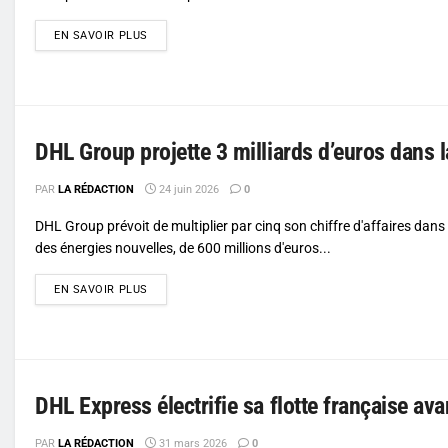
DETAILS
EN SAVOIR PLUS
DHL Group projette 3 milliards d’euros dans l
PAR
LA RÉDACTION
24 juin 2026
0
DHL Group prévoit de multiplier par cinq son chiffre d'affaires dans 
des énergies nouvelles, de 600 millions d'euros...
DETAILS
EN SAVOIR PLUS
DHL Express électrifie sa flotte française av
PAR
LA RÉDACTION
31 mars 2026
0