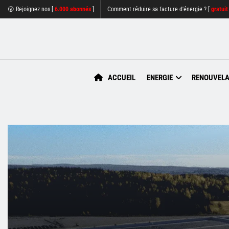
😮 Rejoignez nos [
6.000 abonnés
]
Comment réduire sa facture d'énergie ? [
gratuit
ACCUEIL
ENERGIE
RENOUVELA