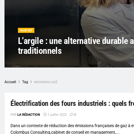
HABITAT
L’argile : une alternative durable
traditionnels
Accueil
Tag
emissions co2
Électrification des fours industriels : quels f
PAR
LA RÉDACTION
1 juillet 2022
0
Dans un contexte de réduction des émissions françaises de gaz à ef
Colombus Consulting,cabinet de conseil en management,...