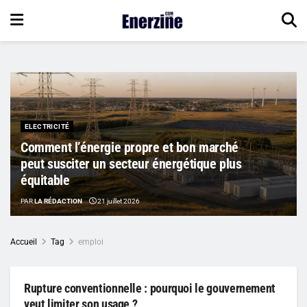
ELECTRICITÉ
Comment l’énergie propre et bon marché
peut susciter un secteur énergétique plus
équitable
PAR
LA RÉDACTION
21 juillet 2026
Accueil
Tag
emploi
Rupture conventionnelle : pourquoi le gouvernement
veut limiter son usage ?