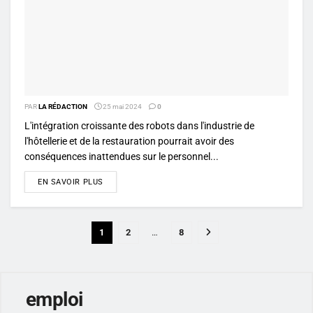
PAR
LA RÉDACTION
25 mai 2024
0
L'intégration croissante des robots dans l'industrie de
l'hôtellerie et de la restauration pourrait avoir des
conséquences inattendues sur le personnel...
DETAILS
EN SAVOIR PLUS
1
2
…
8
emploi