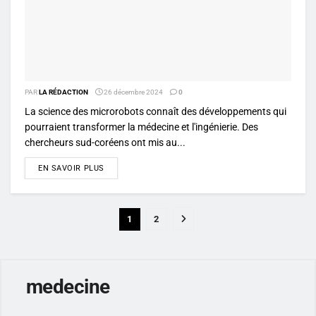
PAR
LA RÉDACTION
26 décembre 2024
0
La science des microrobots connaît des développements qui
pourraient transformer la médecine et l'ingénierie. Des
chercheurs sud-coréens ont mis au...
DETAILS
EN SAVOIR PLUS
1
2
medecine