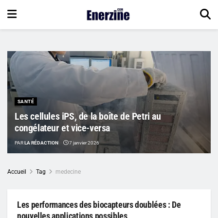
SANTÉ
Les cellules iPS, de la boîte de Petri au
congélateur et vice-versa
PAR
LA RÉDACTION
7 janvier 2026
Accueil
Tag
medecine
Les performances des biocapteurs doublées : De
nouvelles applications possibles