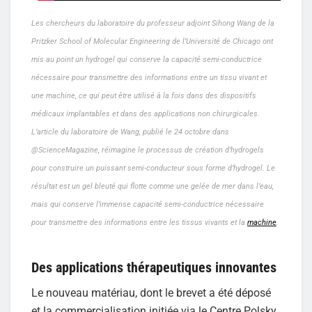
Les chercheurs du laboratoire du professeur adjoint Sihong Wang de la
Pritzker School of Molecular Engineering de l’Université de Chicago ont
mis au point un hydrogel qui conserve la capacité semi-conductrice
nécessaire pour transmettre des informations entre un tissu vivant et
une machine, ce qui peut être utilisé à la fois dans des dispositifs
médicaux implantables et dans des applications non chirurgicales.
L’article du laboratoire de Wang, publié le 24 octobre dans
@ScienceMagazine, réimagine le processus de création d’hydrogels
pour construire un puissant semi-conducteur sous forme d’hydrogel. Le
résultat est un gel bleuté qui flotte comme une gelée de mer dans l’eau,
mais qui conserve l’immense capacité semi-conductrice nécessaire
pour transmettre des informations entre les tissus vivants et la
machine
.
Des applications thérapeutiques innovantes
Le nouveau matériau, dont le brevet a été déposé
et la commercialisation initiée via le Centre Polsky