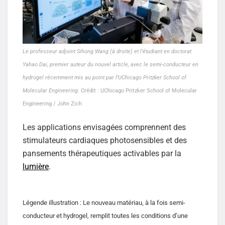
Le professeur adjoint Sihong Wang (à droite) et l’étudiant en doctorat
Yahao Dai, premier auteur du nouvel article, avec le semi-conducteur en
hydrogel récemment mis au point par l’UChicago Pritzker School of
Molecular Engineering.
Crédit : UChicago Pritzker School of Molecular
Engineering / John Zich
Les applications envisagées comprennent des
stimulateurs cardiaques photosensibles et des
pansements thérapeutiques activables par la
lumière
.
Légende illustration : Le nouveau matériau, à la fois semi-
conducteur et hydrogel, remplit toutes les conditions d’une