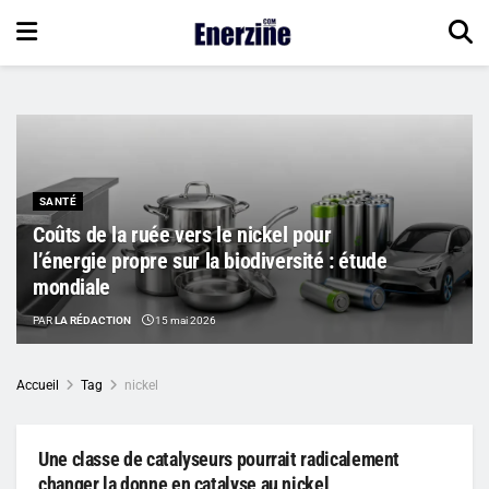
SANTÉ
Coûts de la ruée vers le nickel pour
l’énergie propre sur la biodiversité : étude
mondiale
PAR
LA RÉDACTION
15 mai 2026
Accueil
Tag
nickel
Une classe de catalyseurs pourrait radicalement
changer la donne en catalyse au nickel