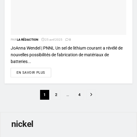
PAR
LA RÉDACTION
25 avril 2025
0
JoAnna Wendel | PNNL Un sel de lithium courant a révélé de
nouvelles possibilités de fabrication de matériaux de
batteries...
DETAILS
EN SAVOIR PLUS
1
2
…
4
nickel