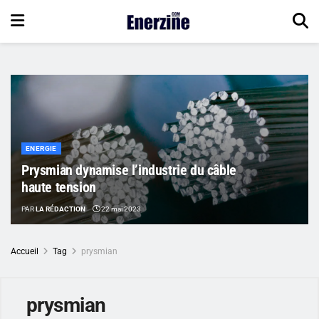
ENERGIE
Prysmian dynamise l’industrie du câble
haute tension
PAR
LA RÉDACTION
22 mai 2023
Accueil
Tag
prysmian
prysmian