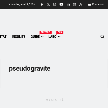
dimanche, août 9, 2026
Connexion
ELECTRO
FUN
ITAT
INSOLITE
GUIDE
LABO
pseudogravite
PUBLICITÉ