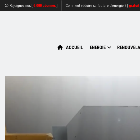
😮 Rejoignez nos [
6.000 abonnés
]
Comment réduire sa facture d'énergie ? [
gratuit
ACCUEIL
ENERGIE
RENOUVELA