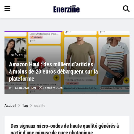
BRÈVES
Amazon Haul : des milliers d’articles
à moins de 20 euros débarquent sur la
plateforme
PAR
LA RÉDACTION
3 octobre 2025
Accueil
Tag
qualite
Des signaux micro-ondes de haute qualité générés à
partir d’une minuscule puce photonique