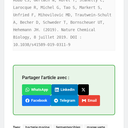
Robb CS, Gerlach N, Roret T, Stanetty C, 
Larocque R, Michel G, Tao S, Markert S, 
Unfried F, Mihovilovic MD, Trautwein-Schult 
A, Becher D, Schweder T, Bornscheuer UT, 
Hehemann JH. (2019). Nature Chemical 
Biology, 8 juillet 2019. DOI : 
10.1038/s41589-019-0311-9
Partager l'article avec :
WhatsApp
LinkedIn
Facebook
Telegram
Email
Tags:
bacterie marine
fermentescibles
maree verte