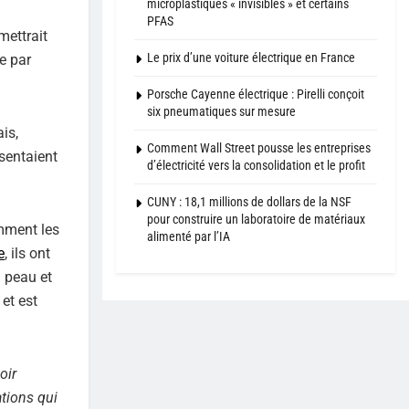
microplastiques « invisibles » et certains
PFAS
mettrait
Le prix d’une voiture électrique en France
e par
Porsche Cayenne électrique : Pirelli conçoit
six pneumatiques sur mesure
is,
Comment Wall Street pousse les entreprises
sentaient
d’électricité vers la consolidation et le profit
CUNY : 18,1 millions de dollars de la NSF
pour construire un laboratoire de matériaux
omment les
alimenté par l’IA
e
, ils ont
a peau et
et est
oir
tions qui