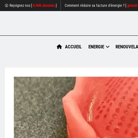
😮 Rejoignez nos [
6.000 abonnés
]
Comment réduire sa facture d'énergie ? [
gratuit
ACCUEIL
ENERGIE
RENOUVELA