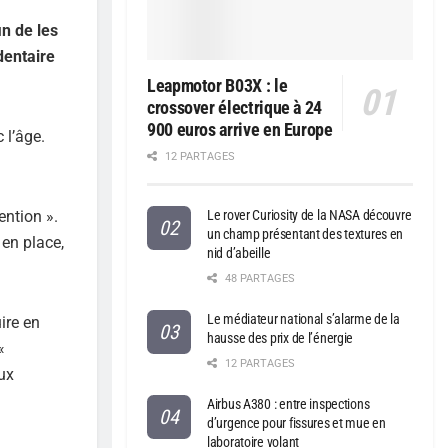
n de les
dentaire
Leapmotor B03X : le
crossover électrique à 24
900 euros arrive en Europe
 l’âge.
12 PARTAGES
ention ».
Le rover Curiosity de la NASA découvre
un champ présentant des textures en
 en place,
nid d’abeille
48 PARTAGES
Le médiateur national s’alarme de la
ire en
hausse des prix de l’énergie
«
12 PARTAGES
aux
Airbus A380 : entre inspections
d’urgence pour fissures et mue en
laboratoire volant