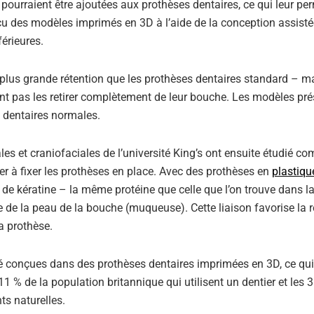
ourraient être ajoutées aux prothèses dentaires, ce qui leur per
nçu des modèles imprimés en 3D à l’aide de la conception assisté
érieures.
 plus grande rétention que les prothèses dentaires standard – ma
ent pas les retirer complètement de leur bouche. Les modèles pré
s dentaires normales.
ales et craniofaciales de l’université King’s ont ensuite étudié c
er à fixer les prothèses en place. Avec des prothèses en
plastiqu
 de kératine – la même protéine que celle que l’on trouve dans l
 de la peau de la bouche (muqueuse). Cette liaison favorise la r
la prothèse.
té conçues dans des prothèses dentaires imprimées en 3D, ce qui
11 % de la population britannique qui utilisent un dentier et les 
ts naturelles.