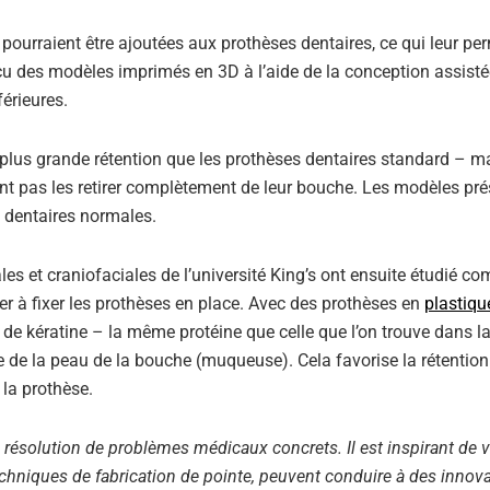
ourraient être ajoutées aux prothèses dentaires, ce qui leur per
nçu des modèles imprimés en 3D à l’aide de la conception assisté
érieures.
 plus grande rétention que les prothèses dentaires standard – ma
ent pas les retirer complètement de leur bouche. Les modèles pré
s dentaires normales.
ales et craniofaciales de l’université King’s ont ensuite étudié c
er à fixer les prothèses en place. Avec des prothèses en
plastiqu
 de kératine – la même protéine que celle que l’on trouve dans l
 de la peau de la bouche (muqueuse). Cela favorise la rétention 
 la prothèse.
a résolution de problèmes médicaux concrets. Il est inspirant de v
chniques de fabrication de pointe, peuvent conduire à des innova