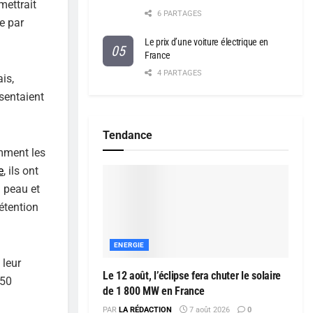
mettrait
6 PARTAGES
e par
Le prix d’une voiture électrique en
France
4 PARTAGES
is,
sentaient
Tendance
omment les
e
, ils ont
a peau et
étention
ENERGIE
 leur
Le 12 août, l’éclipse fera chuter le solaire
350
de 1 800 MW en France
PAR
LA RÉDACTION
7 août 2026
0