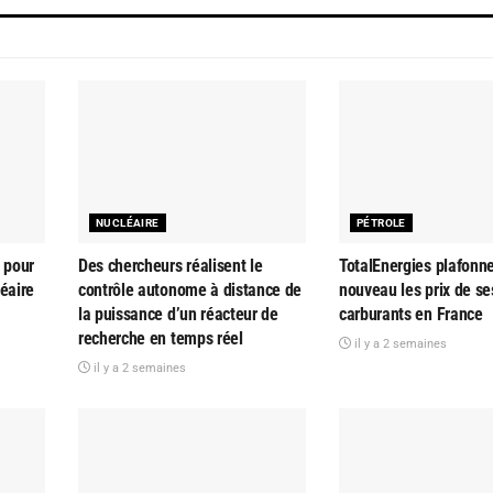
NUCLÉAIRE
PÉTROLE
 pour
Des chercheurs réalisent le
TotalEnergies plafonn
éaire
contrôle autonome à distance de
nouveau les prix de se
la puissance d’un réacteur de
carburants en France
recherche en temps réel
il y a 2 semaines
il y a 2 semaines