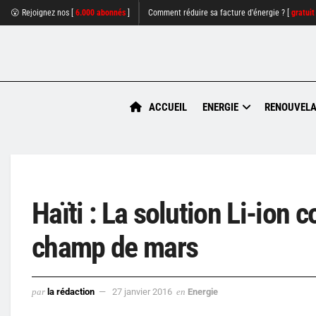
😮 Rejoignez nos [
6.000 abonnés
]
Comment réduire sa facture d'énergie ? [
gratuit
ACCUEIL
ENERGIE
RENOUVELA
Haïti : La solution Li-ion
champ de mars
par
la rédaction
27 janvier 2016
en
Energie