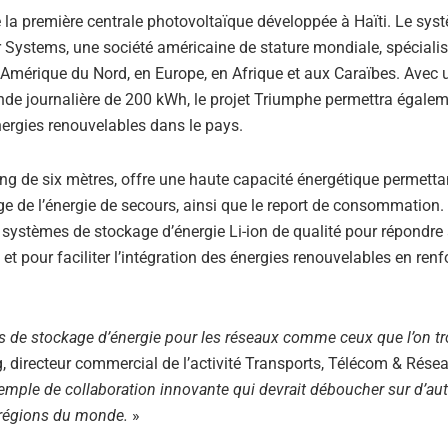
e la première centrale photovoltaïque développée à Haïti. Le sys
 Systems, une société américaine de stature mondiale, spéciali
n Amérique du Nord, en Europe, en Afrique et aux Caraïbes. Avec 
de journalière de 200 kWh, le projet Triumphe permettra égale
énergies renouvelables dans le pays.
g de six mètres, offre une haute capacité énergétique permetta
ge de l’énergie de secours, ainsi que le report de consommation. 
 systèmes de stockage d’énergie Li-ion de qualité pour répondre
et pour faciliter l’intégration des énergies renouvelables en renf
ns de stockage d’énergie pour les réseaux comme ceux que l’on t
g, directeur commercial de l’activité Transports, Télécom & Rése
emple de collaboration innovante qui devrait déboucher sur d’aut
s régions du monde.
»