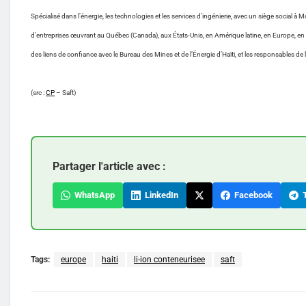
Spécialisé dans l’énergie, les technologies et les services d’ingénierie, avec un siège social 
d’entreprises œuvrant au Québec (Canada), aux États-Unis, en Amérique latine, en Europe, en Af
des liens de confiance avec le Bureau des Mines et de l’Énergie d’Haïti, et les responsables d
(src :
CP
– Saft)
Partager l'article avec :
WhatsApp
LinkedIn
Facebook
T
Tags:
europe
haiti
li-ion conteneurisee
saft