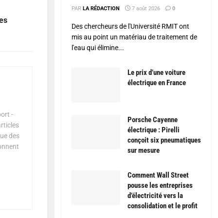
PAR
LA RÉDACTION
7 août 2026
0
res
Des chercheurs de l'Université RMIT ont
mis au point un matériau de traitement de
l'eau qui élimine...
Le prix d’une voiture
électrique en France
ort -
Porsche Cayenne
rticles
électrique : Pirelli
que des
conçoit six pneumatiques
çonnent
sur mesure
Comment Wall Street
pousse les entreprises
d’électricité vers la
consolidation et le profit