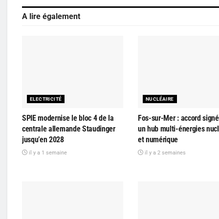
A lire également
ELECTRICITÉ
NUCLÉAIRE
SPIE modernise le bloc 4 de la
Fos-sur-Mer : accord signé
centrale allemande Staudinger
un hub multi-énergies nucl
jusqu’en 2028
et numérique
il y a 1 semaine
il y a 2 semaines