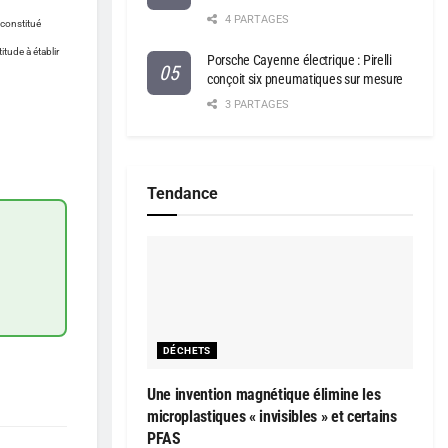
4 PARTAGES
 constitué
tude à établir
Porsche Cayenne électrique : Pirelli
conçoit six pneumatiques sur mesure
3 PARTAGES
Tendance
DÉCHETS
Une invention magnétique élimine les
microplastiques « invisibles » et certains
PFAS