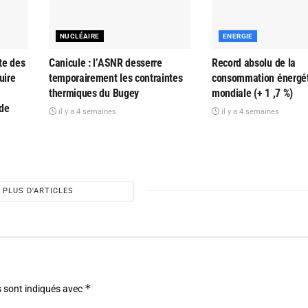
NUCLÉAIRE
ENERGIE
te des
Canicule : l’ASNR desserre
Record absolu de la
uire
temporairement les contraintes
consommation énergé
thermiques du Bugey
mondiale (+ 1 ,7 %)
 de
il y a 4 semaines
il y a 4 semaines
PLUS D'ARTICLES
*
 sont indiqués avec