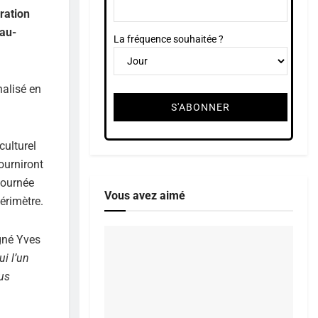
ration
-au-
La fréquence souhaitée ?
nalisé en
culturel
ourniront
journée
Vous avez aimé
érimètre.
igné Yves
i l’un
us