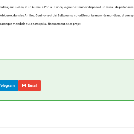
à Montréal, au Québec, et un bureau à Port-au-Prince, le groupe Geninov dispose d’un réseau de partenaires
rique et dans les Antilles. Geninov a choisi Saft pour sa notoriété sur les marchés mondiaux, et son apti
e la Banque mondiale qui a participé au financement de ce projet.
elegram
Email