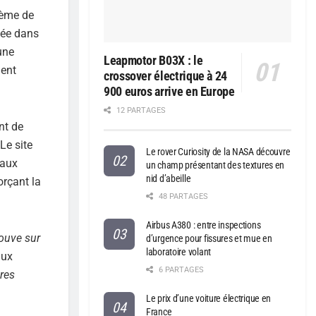
tème de
sée dans
une
Leapmotor B03X : le
ment
crossover électrique à 24
900 euros arrive en Europe
12 PARTAGES
nt de
Le site
Le rover Curiosity de la NASA découvre
 aux
un champ présentant des textures en
nid d’abeille
orçant la
48 PARTAGES
Airbus A380 : entre inspections
rouve sur
d’urgence pour fissures et mue en
laboratoire volant
aux
6 PARTAGES
res
Le prix d’une voiture électrique en
France