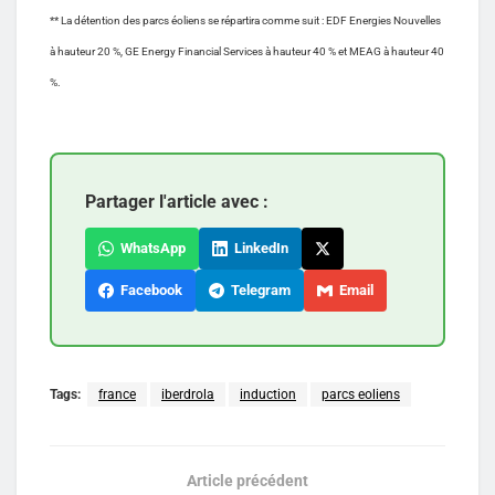
** La détention des parcs éoliens se répartira comme suit : EDF Energies Nouvelles
à hauteur 20 %, GE Energy Financial Services à hauteur 40 % et MEAG à hauteur 40
%.
Partager l'article avec :
WhatsApp
LinkedIn
Facebook
Telegram
Email
Tags:
france
iberdrola
induction
parcs eoliens
Article précédent