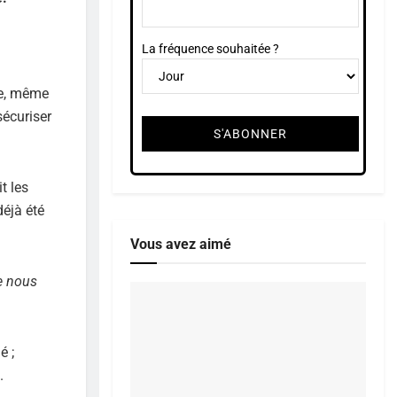
La fréquence souhaitée ?
re, même
sécuriser
t les
déjà été
Vous avez aimé
ue nous
é ;
.