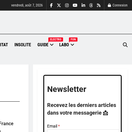
vendredi, août 7, 2026
Connexion
ELECTRO
FUN
ITAT
INSOLITE
GUIDE
LABO
Newsletter
Recevez les derniers articles
dans votre messagerie 📩
 France
Email
e.