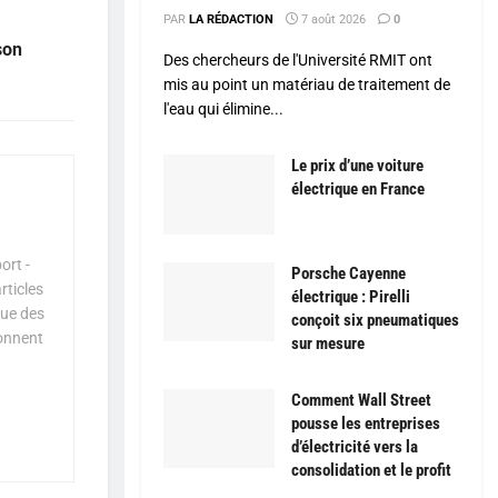
PAR
LA RÉDACTION
7 août 2026
0
son
Des chercheurs de l'Université RMIT ont
mis au point un matériau de traitement de
l'eau qui élimine...
Le prix d’une voiture
électrique en France
ort -
Porsche Cayenne
rticles
électrique : Pirelli
que des
conçoit six pneumatiques
çonnent
sur mesure
Comment Wall Street
pousse les entreprises
d’électricité vers la
consolidation et le profit