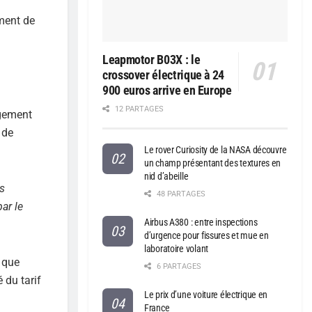
ment de
Leapmotor B03X : le
crossover électrique à 24
900 euros arrive en Europe
12 PARTAGES
rgement
 de
Le rover Curiosity de la NASA découvre
un champ présentant des textures en
nid d’abeille
ns
48 PARTAGES
ar le
Airbus A380 : entre inspections
d’urgence pour fissures et mue en
laboratoire volant
l que
6 PARTAGES
 du tarif
Le prix d’une voiture électrique en
France