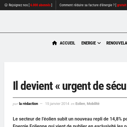
😮 Rejoignez nos [
6.000 abonnés
]
Comment réduire sa facture d'énergie ? [
gratuit
ACCUEIL
ENERGIE
RENOUVELA
Il devient « urgent de sécur
par
la rédaction
15 janvier 2014
en
Eolien
,
Mobilité
Le secteur de l’éolien subit un nouveau repli de 14,8% p
Energie Eolienne qui vient de publier en exclusivité le