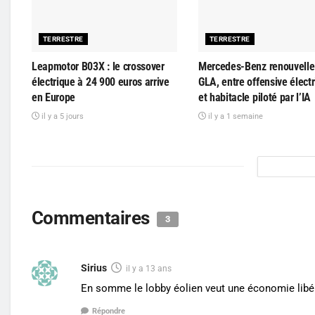
TERRESTRE
TERRESTRE
Leapmotor B03X : le crossover
Mercedes-Benz renouvelle
électrique à 24 900 euros arrive
GLA, entre offensive élect
en Europe
et habitacle piloté par l’IA
il y a 5 jours
il y a 1 semaine
Commentaires
3
Sirius
il y a 13 ans
En somme le lobby éolien veut une économie libéra
Répondre