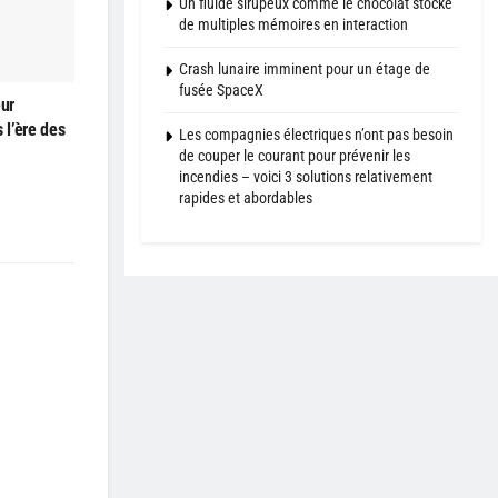
Un fluide sirupeux comme le chocolat stocke
de multiples mémoires en interaction
Crash lunaire imminent pour un étage de
fusée SpaceX
eur
 l’ère des
Les compagnies électriques n’ont pas besoin
de couper le courant pour prévenir les
incendies – voici 3 solutions relativement
rapides et abordables