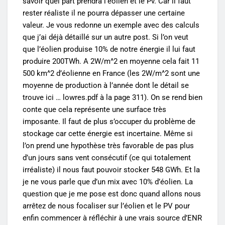
savoir quel part prendra l’éolien et le Pv. Car il faut
rester réaliste il ne pourra dépasser une certaine
valeur. Je vous redonne un exemple avec des calculs
que j’ai déjà détaillé sur un autre post. Si l’on veut
que l’éolien produise 10% de notre énergie il lui faut
produire 200TWh. A 2W/m^2 en moyenne cela fait 11
500 km^2 d’éolienne en France (les 2W/m^2 sont une
moyenne de production à l’année dont le détail se
trouve ici … lowres.pdf à la page 311). On se rend bien
conte que cela représente une surface très
imposante. Il faut de plus s’occuper du problème de
stockage car cette énergie est incertaine. Même si
l’on prend une hypothèse très favorable de pas plus
d’un jours sans vent consécutif (ce qui totalement
irréaliste) il nous faut pouvoir stocker 548 GWh. Et la
je ne vous parle que d’un mix avec 10% d’éolien. La
question que je me pose est donc quand allons nous
arrêtez de nous focaliser sur l’éolien et le PV pour
enfin commencer à réfléchir à une vrais source d’ENR