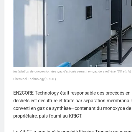
Installation de conversion des gaz d’enfouissement en gaz de synthèse (CO et H₂)
Chemical Technology(KRICT)
EN2CORE Technology était responsable des procédés en am
déchets est désulfuré et traité par séparation membranaire
converti en gaz de synthèse—contenant du monoxyde de 
propriétaire, puis fourni au KRICT.
Le KRICT a appliqué le procédé Fischer-Tropsch pour conv