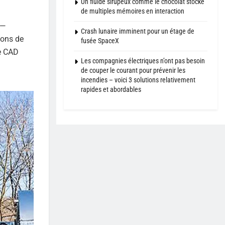
Un fluide sirupeux comme le chocolat stocke
de multiples mémoires en interaction
n—
Crash lunaire imminent pour un étage de
ions de
fusée SpaceX
de CAD
Les compagnies électriques n’ont pas besoin
de couper le courant pour prévenir les
incendies – voici 3 solutions relativement
rapides et abordables