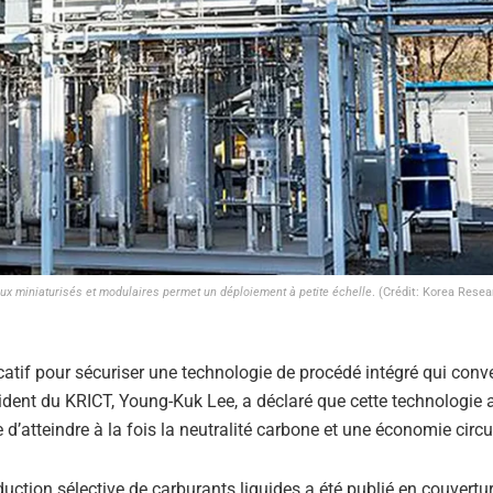
ux miniaturisés et modulaires permet un déploiement à petite échelle
. (Crédit: Korea Resea
catif pour sécuriser une technologie de procédé intégré qui conver
ident du KRICT, Young-Kuk Lee, a déclaré que cette technologie a
d’atteindre à la fois la neutralité carbone et une économie circul
ction sélective de carburants liquides a été publié en couvertu