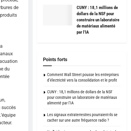
rbures de
CUNY : 18,1 millions de
dollars de la NSF pour
-produits
construire un laboratoire
de matériaux alimenté
par l’IA
la
ocanaux
Points forts
vacuation
me du
Comment Wall Street pousse les entreprises
entée
d’électricité vers la consolidation et le profit
CUNY : 18,1 millions de dollars de la NSF
pour construire un laboratoire de matériaux
un,
alimenté par l’IA
c succès
Les signaux extraterrestres pourraient-ils se
L’équipe
cacher sur une autre fréquence radio ?
cteur.