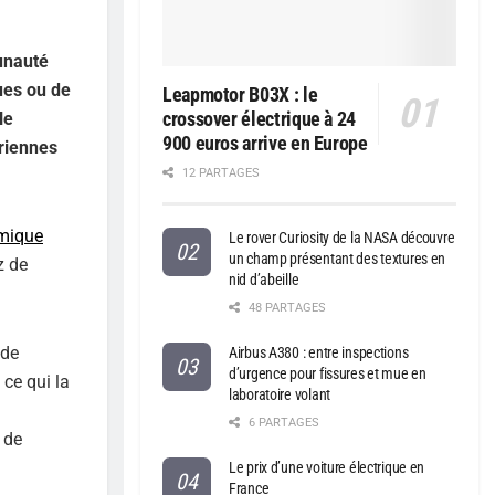
unauté
ques ou de
Leapmotor B03X : le
crossover électrique à 24
le
900 euros arrive en Europe
ériennes
12 PARTAGES
imique
Le rover Curiosity de la NASA découvre
un champ présentant des textures en
z de
nid d’abeille
48 PARTAGES
 de
Airbus A380 : entre inspections
d’urgence pour fissures et mue en
ce qui la
laboratoire volant
6 PARTAGES
 de
Le prix d’une voiture électrique en
France