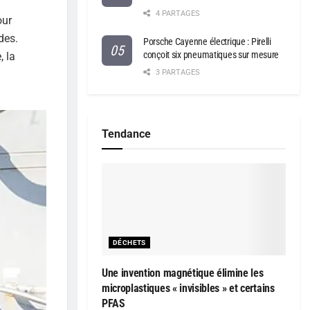
4 PARTAGES
our
des.
Porsche Cayenne électrique : Pirelli
conçoit six pneumatiques sur mesure
, la
3 PARTAGES
Tendance
DÉCHETS
Une invention magnétique élimine les
microplastiques « invisibles » et certains
PFAS