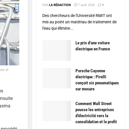
PAR
LA RÉDACTION
7 août 2026
0
Des chercheurs de l'Université RMIT ont
mis au point un matériau de traitement de
l'eau qui élimine...
Le prix d’une voiture
électrique en France
ute of
Porsche Cayenne
électrique : Pirelli
conçoit six pneumatiques
sur mesure
es
ensuite
Comment Wall Street
lasma
pousse les entreprises
d’électricité vers la
consolidation et le profit
 procédé,