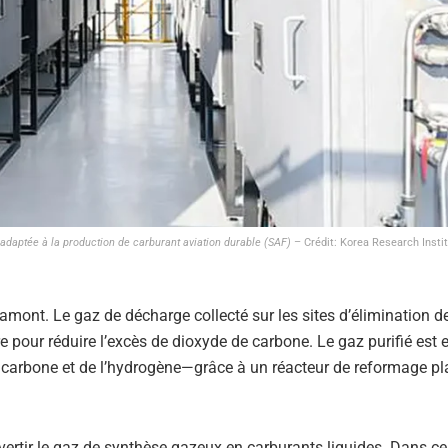
 adaptée à la production de carburant aviation durable (SAF)
– Crédit: Korea Research Instit
ont. Le gaz de décharge collecté sur les sites d’élimination d
 pour réduire l’excès de dioxyde de carbone. Le gaz purifié est 
carbone et de l’hydrogène—grâce à un réacteur de reformage p
ertir le gaz de synthèse gazeux en carburants liquides. Dans ce