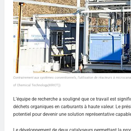
Contrairement aux systèmes conventionnels, l’utilisation de réacteurs à microcana
of Chemical Technology(KRICT))
L’équipe de recherche a souligné que ce travail est signifi
déchets organiques en carburants à haute valeur. Le prés
potentiel pour devenir une solution représentative capable 
Le développement de deux catalyseurs permettant la produ