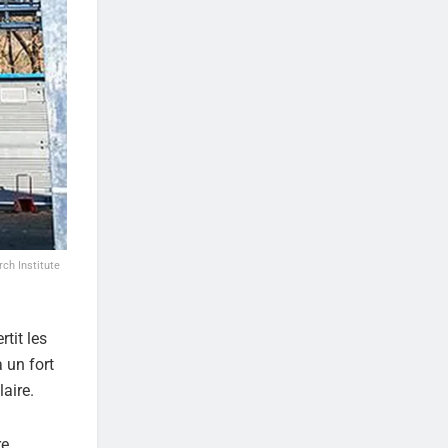
rch Institute
tit les
 un fort
aire.
re