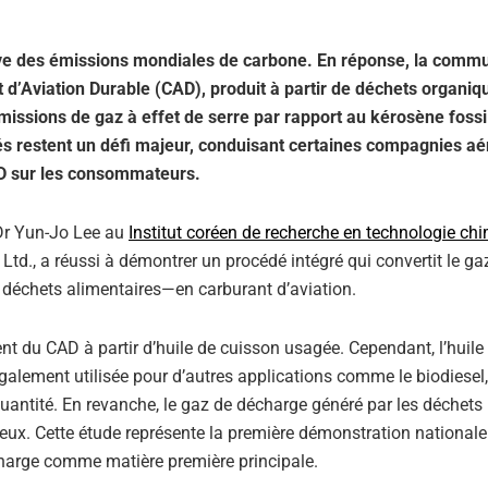
tive des émissions mondiales de carbone. En réponse, la comm
nt d’Aviation Durable (CAD), produit à partir de déchets organi
missions de gaz à effet de serre par rapport au kérosène fossi
és restent un défi majeur, conduisant certaines compagnies a
AD sur les consommateurs.
 Dr Yun-Jo Lee au
Institut coréen de recherche en technologie ch
td., a réussi à démontrer un procédé intégré qui convertit le ga
 déchets alimentaires—en carburant d’aviation.
ent du CAD à partir d’huile de cuisson usagée. Cependant, l’huile
alement utilisée pour d’autres applications comme le biodiesel, 
 quantité. En revanche, le gaz de décharge généré par les déchets
teux. Cette étude représente la première démonstration nationale
écharge comme matière première principale.