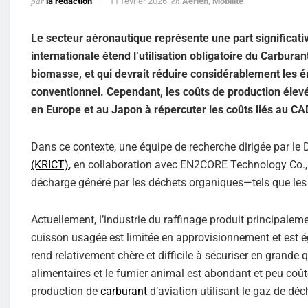
par
la rédaction
11 février 2026
en
Aérien
,
Mobilité
Le secteur aéronautique représente une part significa
internationale étend l’utilisation obligatoire du Carbura
biomasse, et qui devrait réduire considérablement les é
conventionnel. Cependant, les coûts de production élev
en Europe et au Japon à répercuter les coûts liés au C
Dans ce contexte, une équipe de recherche dirigée par le
(KRICT)
, en collaboration avec EN2CORE Technology Co., L
décharge généré par les déchets organiques—tels que les
Actuellement, l’industrie du raffinage produit principalem
cuisson usagée est limitée en approvisionnement et est ég
rend relativement chère et difficile à sécuriser en grande
alimentaires et le fumier animal est abondant et peu coû
production de
carburant
d’aviation utilisant le gaz de d