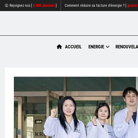
😮 Rejoignez nos [
6.000 abonnés
]
Comment réduire sa facture d'énergie ? [
gratuit
ACCUEIL
ENERGIE
RENOUVELA