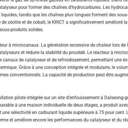
 catalyseur pour former des chaînes d’hydrocarbures. Les hydroca
liquides, tandis que les chaînes plus longues forment des sous
 de zéolite et de cobalt, le KRICT a significativement amélioré la
 sous-produits solides.
acteur à microcanaux. La génération excessive de chaleur lors de 
alyseurs et réduire la stabilité du procédé. Le réacteur à micr
e canaux de catalyseur et de refroidissement, permettant une é
thermique. Grâce à une conception intégrée et modulaire, le volu
stèmes conventionnels. La capacité de production peut être augm
allation pilote intégrée sur un site d’enfouissement à Dalseong-g
mparable à une maison individuelle de deux étages, a produit ave
t une sélectivité en carburant liquide supérieure à 75 pour cent. 
erme et améliore encore les performances du catalyseur et du réa