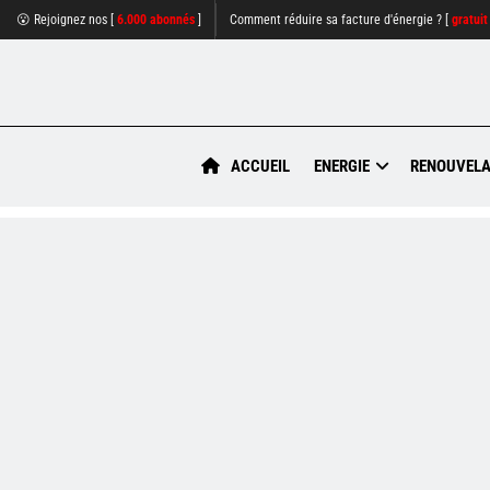
😮 Rejoignez nos [
6.000 abonnés
]
Comment réduire sa facture d'énergie ? [
gratuit
ACCUEIL
ENERGIE
RENOUVELA