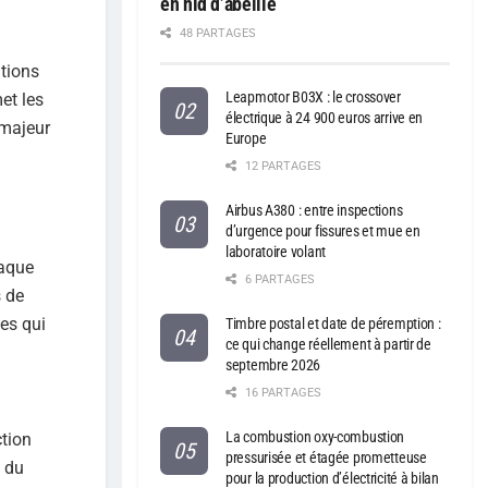
en nid d’abeille
48 PARTAGES
ations
Leapmotor B03X : le crossover
et les
électrique à 24 900 euros arrive en
 majeur
Europe
12 PARTAGES
Airbus A380 : entre inspections
d’urgence pour fissures et mue en
laboratoire volant
haque
6 PARTAGES
s de
es qui
Timbre postal et date de péremption :
ce qui change réellement à partir de
septembre 2026
16 PARTAGES
La combustion oxy-combustion
ction
pressurisée et étagée prometteuse
u du
pour la production d’électricité à bilan