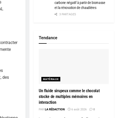
s
carbone négatif à partir de biomasse
et la rénovation de chaudières
AL
3 PARTAGES
Tendance
contracter
gmente
es
, des
MATÉRIAUX
Un fluide sirupeux comme le chocolat
stocke de multiples mémoires en
interaction
PAR
LA RÉDACTION
6 août 2026
0
 développe