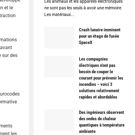
Les animaux et les appareils électroniques
n et le
ne sont pas les seuls à avoir une mémoire.
Les matériaux...
traction
Crash lunaire imminent
pour un étage de fusée
rmations
SpaceX
 avant
e sur des
Les compagnies
électriques n’ont pas
besoin de couper le
courant pour prévenir les
incendies – voici 3
solutions relativement
Eurocodes
rapides et abordables
ormative
Des ingénieurs observent
des ondes de chaleur
quantiques à température
ements
ambiante
ement les