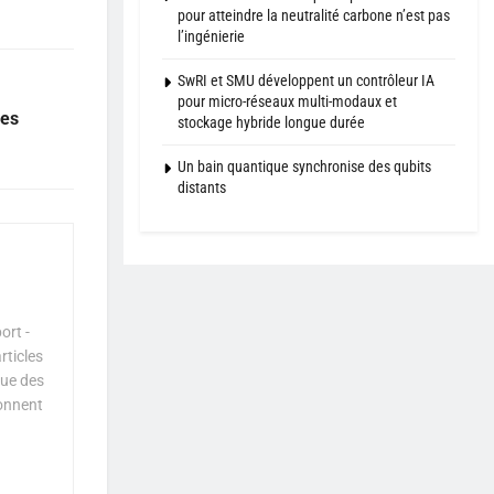
pour atteindre la neutralité carbone n’est pas
l’ingénierie
SwRI et SMU développent un contrôleur IA
pour micro-réseaux multi-modaux et
ues
stockage hybride longue durée
Un bain quantique synchronise des qubits
distants
ort -
rticles
que des
çonnent