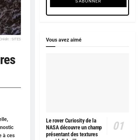
Vous avez aimé
Crédit : SITES
ures
lle,
Le rover Curiosity de la
NASA découvre un champ
nostic
présentant des textures
e à ces