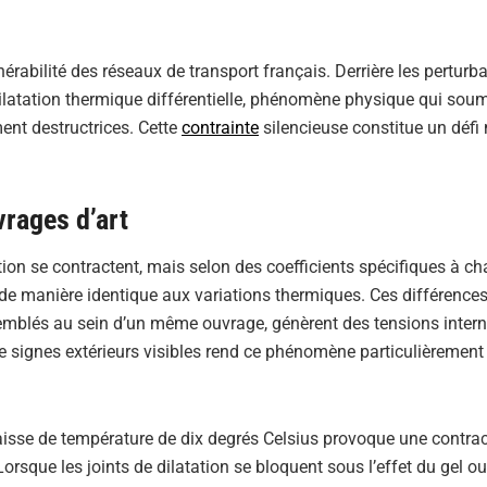
rabilité des réseaux de transport français. Derrière les perturb
 dilatation thermique différentielle, phénomène physique qui soum
ment destructrices. Cette
contrainte
silencieuse constitue un défi
vrages d’art
ion se contractent, mais selon des coefficients spécifiques à c
s de manière identique aux variations thermiques. Ces différence
mblés au sein d’un même ouvrage, génèrent des tensions intern
de signes extérieurs visibles rend ce phénomène particulièrement
aisse de température de dix degrés Celsius provoque une contra
rsque les joints de dilatation se bloquent sous l’effet du gel o