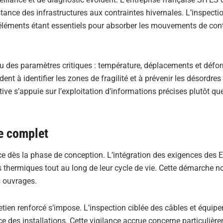
tance des infrastructures aux contraintes hivernales. L’inspectio
es éléments étant essentiels pour absorber les mouvements de con
nu des paramètres critiques : température, déplacements et défo
nt à identifier les zones de fragilité et à prévenir les désordres
tive s’appuie sur l’exploitation d’informations précises plutôt qu
le complet
e dès la phase de conception. L’intégration des exigences des 
s thermiques tout au long de leur cycle de vie. Cette démarche n
s ouvrages.
retien renforcé s’impose. L’inspection ciblée des câbles et équip
e des installations. Cette vigilance accrue concerne particulièr