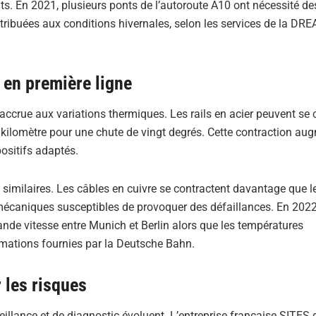
ts. En 2021, plusieurs ponts de l’autoroute A10 ont nécessité de
ttribuées aux conditions hivernales, selon les services de la DRE
s en première ligne
é accrue aux variations thermiques. Les rails en acier peuvent se 
n kilomètre pour une chute de vingt degrés. Cette contraction au
positifs adaptés.
 similaires. Les câbles en cuivre se contractent davantage que l
 mécaniques susceptibles de provoquer des défaillances. En 2022
ande vitesse entre Munich et Berlin alors que les températures
rmations fournies par la Deutsche Bahn.
 les risques
llance et de diagnostic évoluent. L’entreprise française SITES