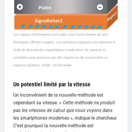
Les signaux d’information sont codés sous forme d’ondes de spin
thermiques (flèches rouges). Les opérations logiques sont réalisées à
l’aide de deux bandes magnétiques (conducteurs de signaux) et
contrôlées avec précision par des impulsions de courant dans un
espaceur (platine).
Crédit : AG Berakdar
Un potentiel limité par la vitesse
Un inconvénient de la nouvelle méthode est
cependant sa vitesse. «
Cette méthode ne produit
pas les vitesses de calcul que nous voyons dans
les smartphones modernes
», indique le chercheur.
C’est pourquoi la nouvelle méthode est