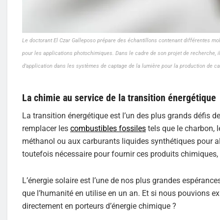
Le doctorant El Czar Galleposo prépare des échantillons contenant différentes m
pour les applications photochimiques. Dans le cadre de son projet de recherche, il
d’application dans les systèmes de captage de la lumière pour la production de ca
La chimie au service de la transition énergétique
La transition énergétique est l’un des plus grands défis 
remplacer les
combustibles fossiles
tels que le charbon, l
méthanol ou aux carburants liquides synthétiques pour al
toutefois nécessaire pour fournir ces produits chimiques, 
L’énergie solaire est l’une de nos plus grandes espérances.
que l’humanité en utilise en un an. Et si nous pouvions ex
directement en porteurs d’énergie chimique ?