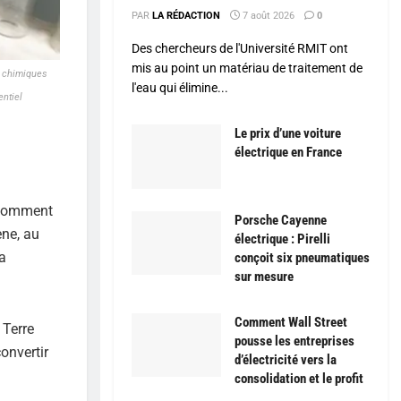
PAR
LA RÉDACTION
7 août 2026
0
Des chercheurs de l'Université RMIT ont
mis au point un matériau de traitement de
s chimiques
l'eau qui élimine...
entiel
Le prix d’une voiture
électrique en France
. Comment
Porsche Cayenne
ène, au
électrique : Pirelli
a
conçoit six pneumatiques
sur mesure
Comment Wall Street
 Terre
pousse les entreprises
onvertir
d’électricité vers la
consolidation et le profit