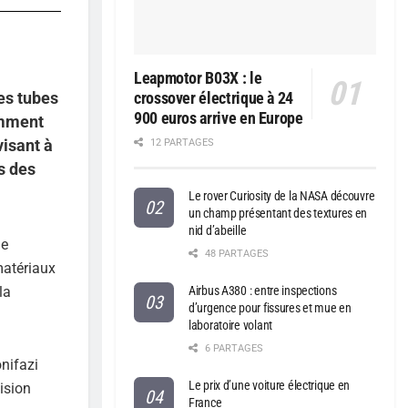
Leapmotor B03X : le
es tubes
crossover électrique à 24
900 euros arrive en Europe
omment
visant à
12 PARTAGES
ns des
Le rover Curiosity de la NASA découvre
un champ présentant des textures en
nid d’abeille
ie
48 PARTAGES
matériaux
Airbus A380 : entre inspections
la
d’urgence pour fissures et mue en
laboratoire volant
6 PARTAGES
onifazi
Le prix d’une voiture électrique en
ision
France