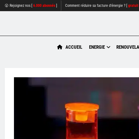
😮 Rejoignez nos [
6.000 abonnés
]
Comment réduire sa facture d'énergie ? [
gratuit
ACCUEIL
ENERGIE
RENOUVELA