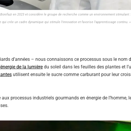
ire Bonifazi en 2023 et considère le groupe de recherche comme un environnement stimulant 
ui crée un cadre dynamique qui stimule l’innovation et favorise l’apprentissage continu. »
illiards d’années – nous connaissons ce processus sous le nom 
l’énergie de la lumière
du soleil dans les feuilles des plantes et l’u
lantes
utilisent ensuite le sucre comme carburant pour leur croi
ué aux processus industriels gourmands en énergie de l’homme, l
uses.