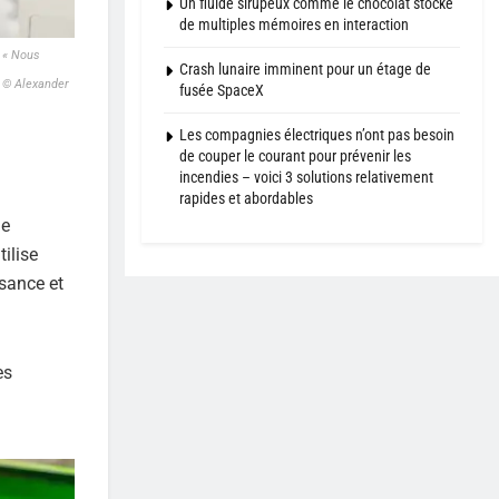
Un fluide sirupeux comme le chocolat stocke
de multiples mémoires en interaction
: « Nous
Crash lunaire imminent pour un étage de
© Alexander
fusée SpaceX
Les compagnies électriques n’ont pas besoin
de couper le courant pour prévenir les
incendies – voici 3 solutions relativement
rapides et abordables
de
tilise
ssance et
es