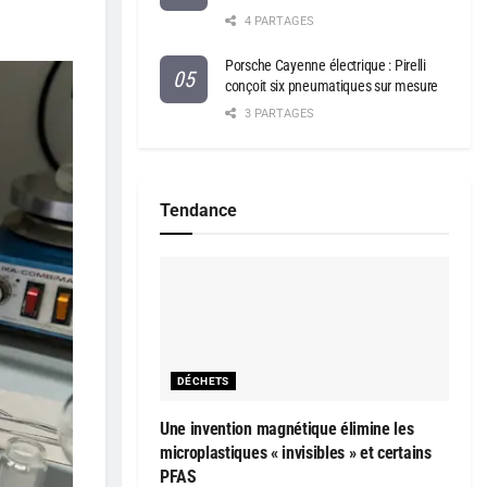
4 PARTAGES
Porsche Cayenne électrique : Pirelli
conçoit six pneumatiques sur mesure
3 PARTAGES
Tendance
DÉCHETS
Une invention magnétique élimine les
microplastiques « invisibles » et certains
PFAS