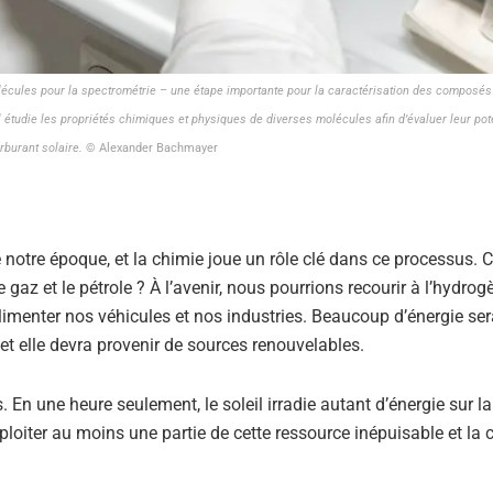
olécules pour la spectrométrie – une étape importante pour la caractérisation des composé
 étudie les propriétés chimiques et physiques de diverses molécules afin d’évaluer leur pot
rburant solaire.
© Alexander Bachmayer
de notre époque, et la chimie joue un rôle clé dans ce processus
e gaz et le pétrole ? À l’avenir, nous pourrions recourir à l’hydrog
imenter nos véhicules et nos industries. Beaucoup d’énergie ser
et elle devra provenir de sources renouvelables.
 En une heure seulement, le soleil irradie autant d’énergie sur la
ploiter au moins une partie de cette ressource inépuisable et la c