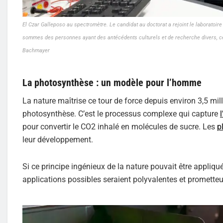
El Czar Galleposo au spectromètre. Le candidat au doctorat a rejoint le laborato
sommes des personnes ayant des antécédents culturels et de recherche divers, ce q
Bachmayer
La photosynthèse : un modèle pour l’homme
La nature maîtrise ce tour de force depuis environ 3,5 m
photosynthèse. C’est le processus complexe qui capture
pour convertir le CO2 inhalé en molécules de sucre. Les
p
leur développement.
Si ce principe ingénieux de la nature pouvait être appliq
applications possibles seraient polyvalentes et promette